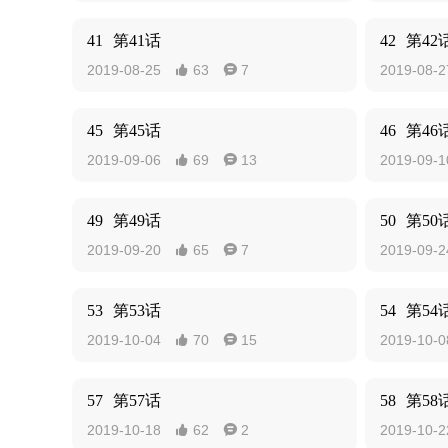
41
第41话
42
第42
2019-08-25
63
7
2019-08-2


45
第45话
46
第46
2019-09-06
69
13
2019-09-1


49
第49话
50
第50
2019-09-20
65
7
2019-09-2


53
第53话
54
第54
2019-10-04
70
15
2019-10-0


57
第57话
58
第58
2019-10-18
62
2
2019-10-2

