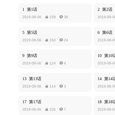
1
第1话
2
第2话
2019-08-06
239
38
2019-08-0


5
第5话
6
第6话
2019-08-06
150
24
2019-08-0


9
第9话
10
第10
2019-08-06
124
4
2019-08-0


13
第13话
14
第14
2019-08-06
114
3
2019-08-0


17
第17话
18
第18
2019-08-06
105
7
2019-08-0

