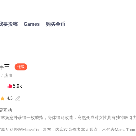
我要投稿
Games
购买金币
年王
连载
笑
/
热血
5.9k

4.5


破界互动
林扬意外获得一枚戒指，身体得到改造，竟然变成对女性具有独特吸引力的体质
界互动授权MangaToon发布，内容仅为作者本人观点，不代表MangaToo