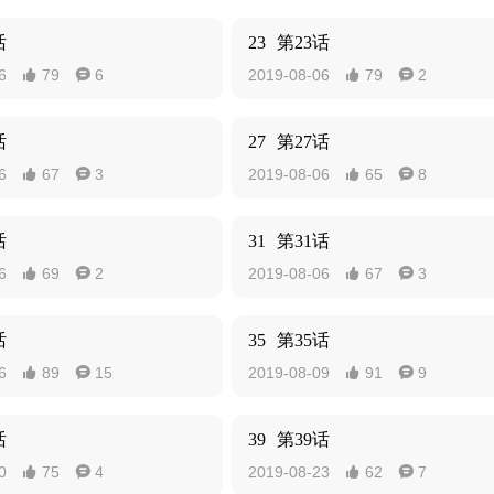
话
23
第23话
6
79
6
2019-08-06
79
2




话
27
第27话
6
67
3
2019-08-06
65
8




话
31
第31话
6
69
2
2019-08-06
67
3




话
35
第35话
6
89
15
2019-08-09
91
9




话
39
第39话
0
75
4
2019-08-23
62
7



