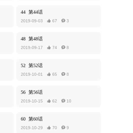
44
第44话
2019-09-03
67
3


48
第48话
2019-09-17
74
8


52
第52话
2019-10-01
65
8


56
第56话
2019-10-15
62
10


60
第60话
2019-10-29
70
9

