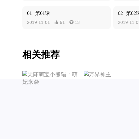
61
第61话
62
第62
2019-11-01
51
13
2019-11-0


相关推荐