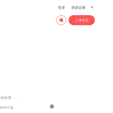
登录
历史记录


上传作品
......

n所持立场。