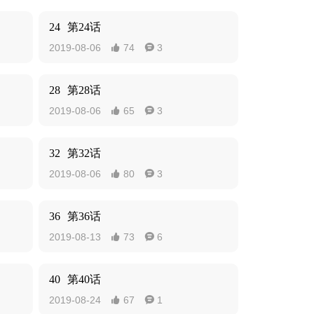
24
第24话
2019-08-06
74
3


28
第28话
2019-08-06
65
3


32
第32话
2019-08-06
80
3


36
第36话
2019-08-13
73
6


40
第40话
2019-08-24
67
1

