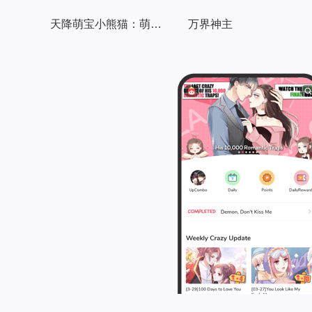
天降萌宝小熊猫：萌妃来袭
万界神主