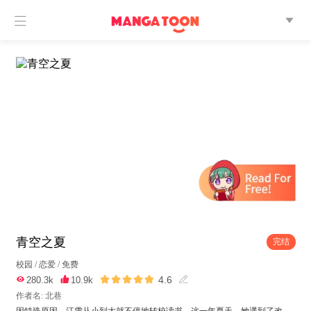


青空之夏
完结
校园
/
恋爱
/
免费





4.6

280.3k

10.9k

作者名: 北巷
因特殊原因，江雪从小到大就不停地转校读书。这一年夏天，她遇到了改