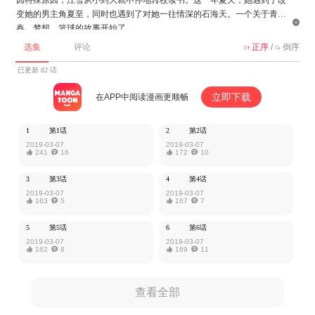
变她的男主角夏至，同时也遇到了对她一往情深的石海天。一个关于青

春、梦想、篮球的故事开始了。
选集
评论
正序
/
倒序


该作品由北巷授权MangaToon发布，内容仅为作者本人观点，不代表Mang
aToon所持立场。
已更新 82 话
立即下载
在APP中阅读漫画更顺畅
1
第1话
2
第2话
2019-03-07
2019-03-07

241

16

172

10
3
第3话
4
第4话
2019-03-07
2019-03-07

163

5

167

7
5
第5话
6
第6话
2019-03-07
2019-03-07

162

8

169

11
查看全部