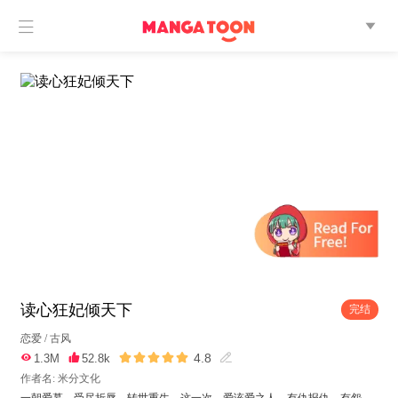


读心狂妃倾天下
完结
恋爱
/
古风





4.8

1.3M

52.8k

作者名: 米分文化
一朝爱慕，受尽折辱，转世重生，这一次，爱该爱之人，有仇报仇，有怨