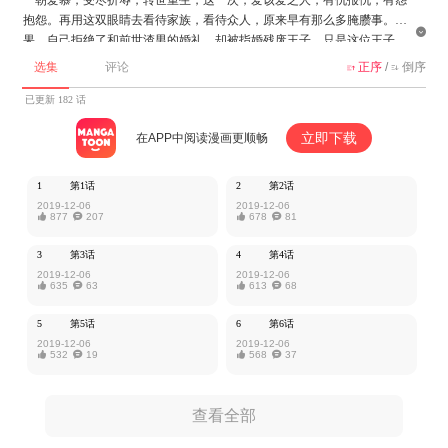
抱怨。再用这双眼睛去看待家族，看待众人，原来早有那么多腌臜事。结

果，自己拒绝了和前世渣男的婚礼，却被指婚残废王子。只是这位王子，
似乎也不一般……
选集
评论
正序
/
倒序


该作品由米分文化授权MangaToon发布，内容仅为作者本人观点，不代表
已更新 182 话
MangaToon所持立场。
立即下载
在APP中阅读漫画更顺畅
1
第1话
2
第2话
2019-12-06
2019-12-06

877

207

678

81
3
第3话
4
第4话
2019-12-06
2019-12-06

635

63

613

68
5
第5话
6
第6话
2019-12-06
2019-12-06

532

19

568

37
查看全部