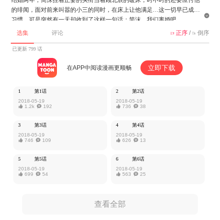
的绯闻，面对前来叫嚣的小三的同时，在床上让他满足…这一切早已成了

习惯，可是突然有一天却收到了这样一句话：简沫，我们离婚吧。
选集
评论
正序
/
倒序


该作品由iCiyuan动漫授权MangaToon发布，内容仅为作者本人观点，不代
表MangaToon所持立场。
已更新 799 话
立即下载
在APP中阅读漫画更顺畅
1
第1话
2
第2话
2018-05-19
2018-05-19

1.2k

192

736

38
3
第3话
4
第4话
2018-05-19
2018-05-19

746

109

626

13
5
第5话
6
第6话
2018-05-19
2018-05-19

699

54

563

25
查看全部