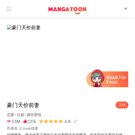


豪门天价前妻
完结
恋爱
/
总裁
/
都市爱情





4.8

3.6M

137k

作者名: iCiyuan动漫
结婚两年，简沫挂着正妻的头衔当着顾北辰的暖床，时不时的还要应付他