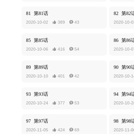
81
第81话
82
第82
2020-10-02
389
43
2020-10-0


85
第85话
86
第86
2020-10-06
416
54
2020-10-0


89
第89话
90
第90
2020-10-10
401
42
2020-10-1


93
第93话
94
第94
2020-10-24
377
53
2020-10-2


97
第97话
98
第98
2020-11-05
424
69
2020-11-0

