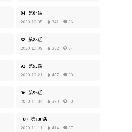
84
第84话
2020-10-05
341
36


88
第88话
2020-10-09
382
34


92
第92话
2020-10-21
407
69


96
第96话
2020-11-04
398
50


100
第100话
2020-11-11
414
37

