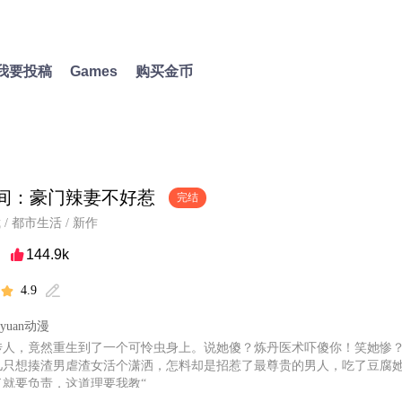
我要投稿
Games
购买金币
间：豪门辣妻不好惹
完结
裁
/
都市生活
/
新作
144.9k

4.9


iyuan动漫
传人，竟然重生到了一个可怜虫身上。说她傻？炼丹医术吓傻你！笑她惨
儿只想揍渣男虐渣女活个潇洒，怎料却是招惹了最尊贵的男人，吃了豆腐她
了就要负责，这道理要我教“