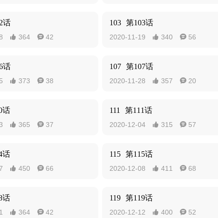
2话
103
第103话
8
364
42
2020-11-19
340
56




6话
107
第107话
5
373
38
2020-11-28
357
20




0话
111
第111话
3
365
37
2020-12-04
315
57




4话
115
第115话
7
450
66
2020-12-08
411
68




8话
119
第119话
1
364
42
2020-12-12
400
52



