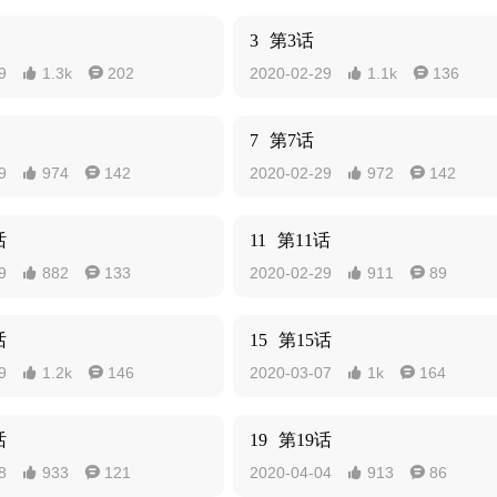
3
第3话
9
1.3k
202
2020-02-29
1.1k
136




7
第7话
9
974
142
2020-02-29
972
142




话
11
第11话
9
882
133
2020-02-29
911
89




话
15
第15话
9
1.2k
146
2020-03-07
1k
164




话
19
第19话
8
933
121
2020-04-04
913
86



