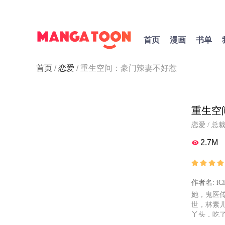
首页
漫画
书单
首页
恋爱
重生空间：豪门辣妻不好惹
重生空
恋爱
/
总
2.7M





作者名: iC
她，鬼医
世，林素
丫头，吃