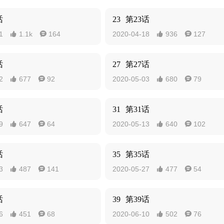
话
23
第23话
1
1.1k
164
2020-04-18
936
127




话
27
第27话
2
677
92
2020-05-03
680
79




话
31
第31话
9
647
64
2020-05-13
640
102




话
35
第35话
3
487
141
2020-05-27
477
54




话
39
第39话
6
451
68
2020-06-10
502
76



