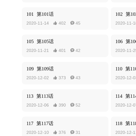
101
第101话
102
第10
2020-11-14
402
45
2020-11-1


105
第105话
106
第10
2020-11-21
401
42
2020-11-2


109
第109话
110
第11
2020-12-02
373
43
2020-12-0


113
第113话
114
第11
2020-12-06
390
52
2020-12-0


117
第117话
118
第11
2020-12-10
376
31
2020-12-1

