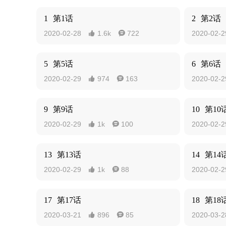
1
第1话
2
第2话
2020-02-28
1.6k
722
2020-02-2


5
第5话
6
第6话
2020-02-29
974
163
2020-02-2


9
第9话
10
第10
2020-02-29
1k
100
2020-02-2


13
第13话
14
第14
2020-02-29
1k
88
2020-02-2


17
第17话
18
第18
2020-03-21
896
85
2020-03-2

