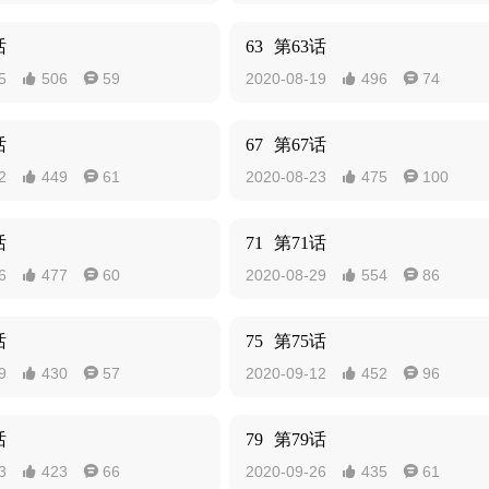
话
63
第63话
5
506
59
2020-08-19
496
74




话
67
第67话
2
449
61
2020-08-23
475
100




话
71
第71话
6
477
60
2020-08-29
554
86




话
75
第75话
9
430
57
2020-09-12
452
96




话
79
第79话
3
423
66
2020-09-26
435
61



