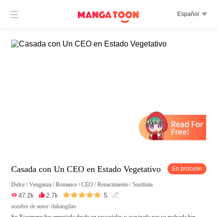

Español

Casada con Un CEO en Estado Vegetativo
En proceso
Dulce
/
Venganza
/
Romance
/
CEO
/
Renacimiento
/
Sustituta





5

47.2k

2.7k

nombre de autor: dahangdao
Su Xiaomeng fue empujada desde un rascacielos y asesinada por su malvada her