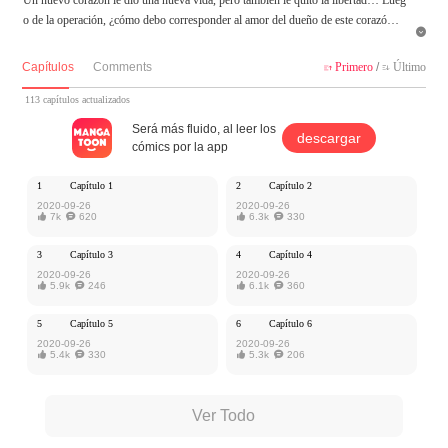
o de la operación, ¿cómo debo corresponder al amor del dueño de este corazó

MangaToon tiene autorización de Cloud Studio para publicar esa obra, el contenid
Capítulos
Comments
Primero
/
Último


o del mismo representa el punto de vista del autor, y no el de MangaToon.
113 capítulos actualizados
Será más fluido, al leer los
descargar
cómics por la app
1
Capítulo 1
2
Capítulo 2
2020-09-26
2020-09-26

7k

620

6.3k

330
3
Capítulo 3
4
Capítulo 4
2020-09-26
2020-09-26

5.9k

246

6.1k

360
5
Capítulo 5
6
Capítulo 6
2020-09-26
2020-09-26

5.4k

330

5.3k

206
Ver Todo