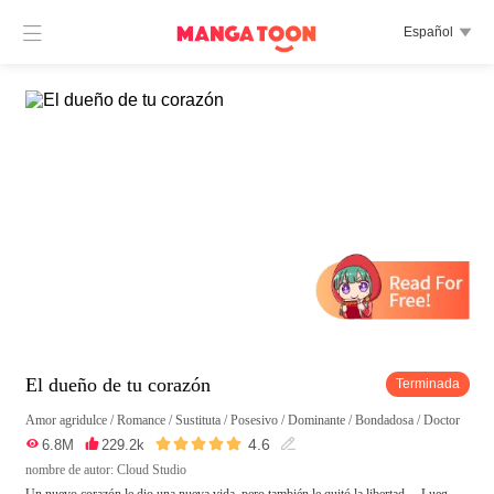

Español

El dueño de tu corazón
Terminada
Amor agridulce
/
Romance
/
Sustituta
/
Posesivo
/
Dominante
/
Bondadosa
/
Doctor





4.6

6.8M

229.2k

nombre de autor: Cloud Studio
Un nuevo corazón le dio una nueva vida, pero también le quitó la libertad… Lueg