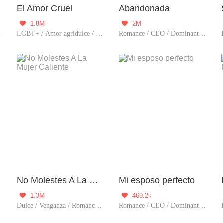
is
El Amor Cruel
Abandonada
1.8M
2M


a / Zombie / Zombi
LGBT+ / Amor agridulce / Romance / Predestinado / Traición / Dominante / Arrogante / Intrigante / Bondadosa
Romance / CEO / Dominante / Dulce / Aventura de una noche / Obediente / Chica buena / Encuentro inesperado / Embarazada
en
No Molestes A La Mujer Caliente
Mi esposo perfecto
1.3M
469.2k


Dulce / Venganza / Romance / Timetravel / CEO / Auto superación / Celoso / Aventura de una noche / Posesivo / Dominante / Arrogante / Centrado emocionalmente / Mujer poderosa / Encantador / Trabajador
Romance / CEO / Dominante / Mimo exclusivo / Predestinado / Posesivo / Amor agridulce / Arrogante / Intrigante / Princesa pobre / Amor de la infancia / Mandona