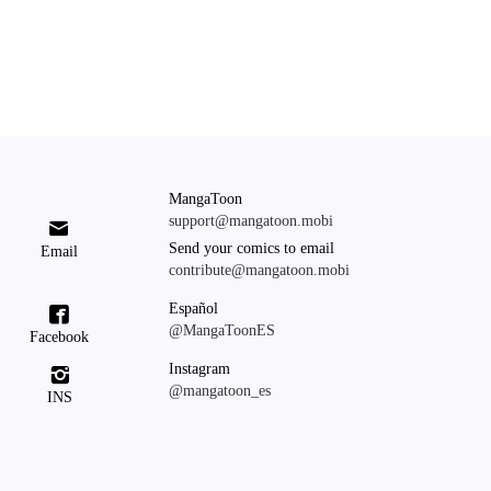
MangaToon
support@mangatoon.mobi

Send your comics to email
Email
contribute@mangatoon.mobi
Español

@MangaToonES
Facebook
Instagram

@mangatoon_es
INS