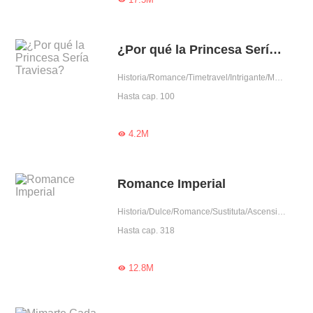
¿Por qué la Princesa Sería Traviesa?
Historia/Romance/Timetravel/Intrigante/Mujer poderosa
Hasta cap. 100
4.2M

Romance Imperial
Historia/Dulce/Romance/Sustituta/Ascensión/Arrogante/Intrigante/Mujer poderosa/Emperador
Hasta cap. 318
12.8M
