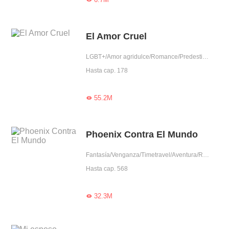
El Amor Cruel
LGBT+/Amor agridulce/Romance/Predestinado/Traición/Dominante/Arrogante/Intrigante/Bondadosa
Hasta cap. 178
55.2M

Phoenix Contra El Mundo
Fantasía/Venganza/Timetravel/Aventura/Renacimiento/Uno VS Varios/Intrigante/Mujer poderosa
Hasta cap. 568
32.3M
