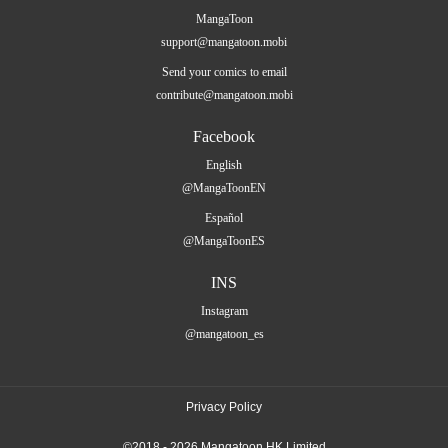
MangaToon
support@mangatoon.mobi
Send your comics to email
contribute@mangatoon.mobi
Facebook
English
@MangaToonEN
Español
@MangaToonES
INS
Instagram
@mangatoon_es
Privacy Policy
©2018 - 2026 Mangatoon HK Limited