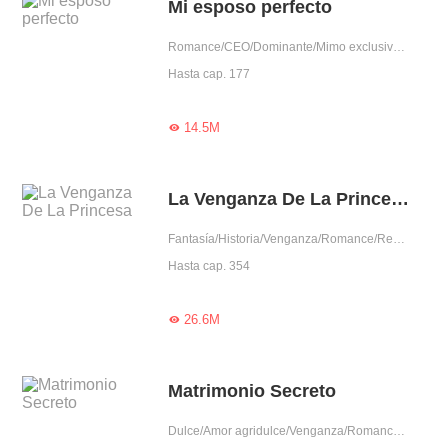
Mi esposo perfecto
Romance/CEO/Dominante/Mimo exclusivo/Predestinado/Posesivo/Amor agridulce/Arrogante/Intrigante/Princesa pobre/Amor de la infancia/Mandona
Hasta cap. 177
14.5M

La Venganza De La Princesa
Fantasía/Historia/Venganza/Romance/Renacimiento/Auto superación/Intrigante/Mujer poderosa/Príncipe
Hasta cap. 354
26.6M

Matrimonio Secreto
Dulce/Amor agridulce/Venganza/Romance/CEO/Amantes pendencieros/Aventura de una noche/Gentil/Fiel/Arrogante/Intrigante