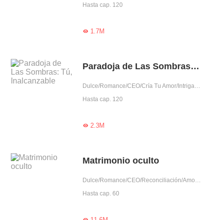
Hasta cap. 120
1.7M

Paradoja de Las Sombras: Tú, Inalcanzable
Dulce/Romance/CEO/Cría Tu Amor/Intrigante/Mujer rica
Hasta cap. 120
2.3M

Matrimonio oculto
Dulce/Romance/CEO/Reconciliación/Amor tras matrimonio/Traición/Posesivo/Dominante/Intrigante/Obediente
Hasta cap. 60
11.6M
