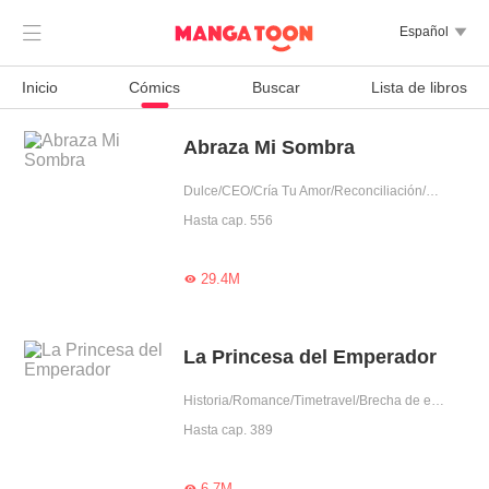

Español

Inicio
Cómics
Buscar
Lista de libros
Abraza Mi Sombra
Dulce/CEO/Cría Tu Amor/Reconciliación/Escapada del matrimonio/Amor tras matrimonio/Traición/Rencor adinerado/Encuentro inesperado/Arrogante/Intrigante/Obediente/Bondadosa/Mafia/Rico
Hasta cap. 556
29.4M

La Princesa del Emperador
Historia/Romance/Timetravel/Brecha de edad/Intrigante/Adorable/Princesa/Magia/Época
Hasta cap. 389
6.7M
