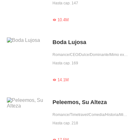
Hasta cap. 147
10.4M

Boda Lujosa
Romance/CEO/Dulce/Dominante/Mimo exclusivo/Belleza salvada por héroe/Intrigante/Adorable/Completo/Celoso/Completas
Hasta cap. 169
14.1M

Peleemos, Su Alteza
Romance/Timetravel/Comedia/Historia/Mimo exclusivo/Belleza salvada por héroe/Intrigante/Mujer poderosa/Príncipe
Hasta cap. 218
17.5M
