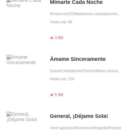
Mimarte Cada Noche
Romance/CEO/Matrimonio contratado/Amantes pendencieros/Aventura de una noche/Dominante/Intrigante/Bondadosa/Mujer rica
Hasta cap. 88
3.5M

Ámame Sinceramente
Dulce/Cohabitación/Traición/Mimo exclusivo/Dominante/Intrigante/Capitán
Hasta cap. 150
5.5M

General, ¡Déjame Sola!
Amor agridulce/Romance/Intrigante/Príncipe