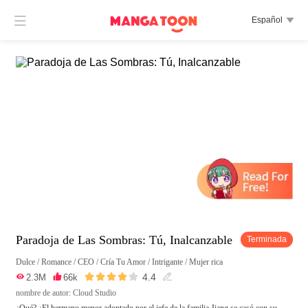

Español

Paradoja de Las Sombras: Tú, Inalcanzable
Terminada
Dulce
/
Romance
/
CEO
/
Cría Tu Amor
/
Intrigante
/
Mujer rica





4.4

2.3M

66k

nombre de autor: Cloud Studio
¿Qué? ¿El hermano menor adoptado por el jefe de la familia Jiang se casó con su