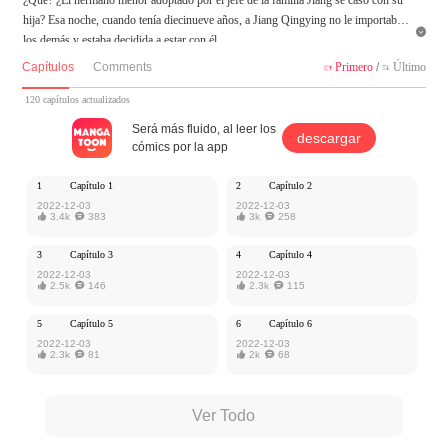
hija? Esa noche, cuando tenía diecinueve años, a Jiang Qingying no le importaban

los demás y estaba decidida a estar con él.
"Jiang Minxuan, ¿huyamos juntos?"
Capítulos
Comments
Primero
/
Último


“No, Qingying. Me casaré contigo."
120 capítulos actualizados
MangaToon tiene autorización de Cloud Studio para publicar esa obra, el contenid
Será más fluido, al leer los
descargar
o del mismo representa el punto de vista del autor, y no el de MangaToon.
cómics por la app
1
Capítulo 1
2
Capítulo 2
2022-12-03
2022-12-03

3.4k

383

3k

258
3
Capítulo 3
4
Capítulo 4
2022-12-03
2022-12-03

2.5k

146

2.3k

115
5
Capítulo 5
6
Capítulo 6
2022-12-03
2022-12-03

2.3k

81

2k

68
Ver Todo