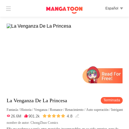

Español

La Venganza De La Princesa
Terminada
Fantasía
/
Historia
/
Venganza
/
Romance
/
Renacimiento
/
Auto superación
/
Intrigante
/
M





4.8

26.6M

901.2k

nombre de autor: ChongZhuo Comics
Ella era poderosa y tenía artes marciales incomparables en su vida anterior, pero fu