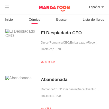

Español

Inicio
Cómics
Buscar
Lista de libros
El Despiadado CEO
Dulce/Romance/CEO/Embarazada/Reconciliación/Posesivo/Dominante/Obediente/Pura
Hasta cap. 670
403.4M

Abandonada
Romance/CEO/Dominante/Dulce/Aventura de una noche/Obediente/Chica buena/Encuentro inesperado/Embarazada
Hasta cap. 300
47M
