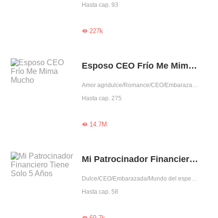
Hasta cap. 93
227k

Esposo CEO Frío Me Mima Mucho
Amor agridulce/Romance/CEO/Embarazada/Uno VS Varios/Mimo exclusivo/Gentil/Dominante
Hasta cap. 275
14.7M

Mi Patrocinador Financiero Tiene Solo 5 Años
Dulce/CEO/Embarazada/Mundo del espectáculo/Pérdida de memoria/Aventura de una noche
Hasta cap. 58
69.7k
