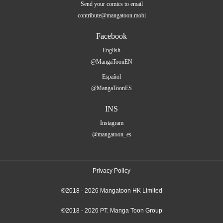
Send your comics to email
contribute@mangatoon.mobi
Facebook
English
@MangaToonEN
Español
@MangaToonES
INS
Instagram
@mangatoon_es
Privacy Policy
©2018 - 2026 Mangatoon HK Limited
©2018 - 2026 PT. Manga Toon Group