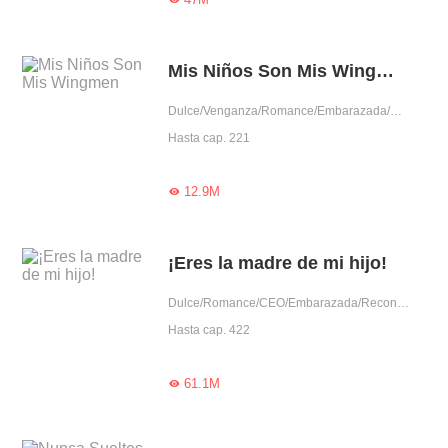
Mis Niños Son Mis Wingmen
Dulce/Venganza/Romance/Embarazada/Aventura de una noche/Dominante/Arrogante/Lindo/Mujer poderosa
Hasta cap. 221
12.9M

¡Eres la madre de mi hijo!
Dulce/Romance/CEO/Embarazada/Reconciliación/Aventura de una noche/Gentil/Adorable
Hasta cap. 422
61.1M
