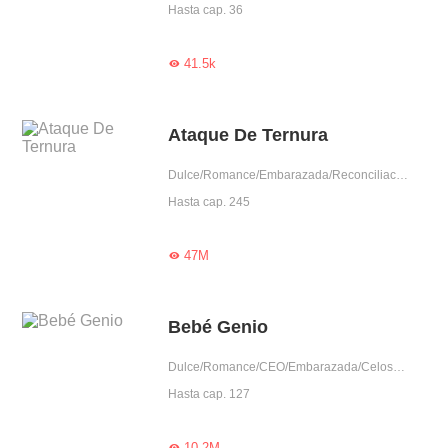
Hasta cap. 36
41.5k

Ataque De Ternura
Dulce/Romance/Embarazada/Reconciliación/Aventura de una noche/Dominante/Lindo/Adorable
Hasta cap. 245
47M

Bebé Genio
Dulce/Romance/CEO/Embarazada/Celoso/Gentil/Posesivo/Arrogante/Lindo/Encantador
Hasta cap. 127
10.2M
