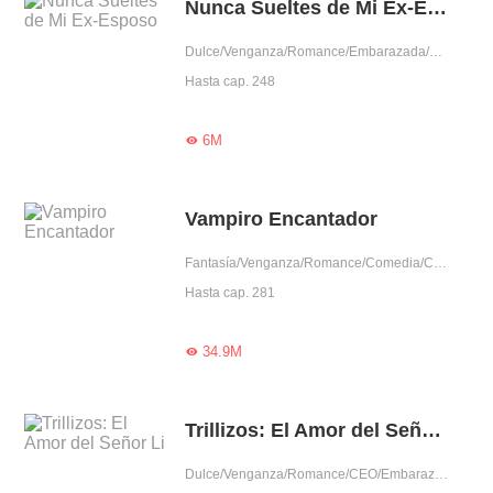
Nunca Sueltes de Mi Ex-Esposo
Dulce/Venganza/Romance/Embarazada/Renacimiento
Hasta cap. 248
6M

Vampiro Encantador
Fantasía/Venganza/Romance/Comedia/CEO/Embarazada/Predestinado/Lindo/Madre soltera/Vampiro
Hasta cap. 281
34.9M

Trillizos: El Amor del Señor Li
Dulce/Venganza/Romance/CEO/Embarazada/Predestinado/Mimo exclusivo/Rencor adinerado