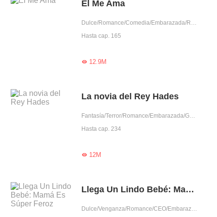
Él Me Ama
Dulce/Romance/Comedia/Embarazada/Reconciliación/Dominante/Madre soltera/Capitán
Hasta cap. 165
12.9M

La novia del Rey Hades
Fantasía/Terror/Romance/Embarazada/Gentil/Dominante/Arrogante/Pura/Hades/Dios
Hasta cap. 234
12M

Llega Un Lindo Bebé: Mamá Es Súper Feroz
Dulce/Venganza/Romance/CEO/Embarazada/Predestinado/Mundo del espectáculo/Reconciliación