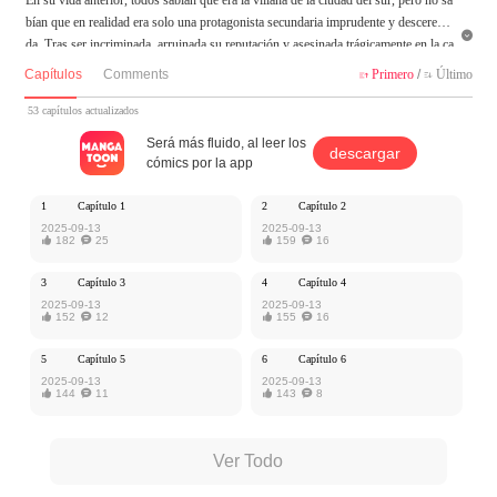
bían que en realidad era solo una protagonista secundaria imprudente y descerebra

da. Tras ser incriminada, arruinada su reputación y asesinada trágicamente en la ca
lle, renació. En esta vida, decidió ser la villana de la que todos hablaban, ¡y nunca
Capítulos
Comments
Primero
/
Último


dejar que los verdaderos villanos la tuvieran fácil!
53 capítulos actualizados
MangaToon tiene autorización de Ake Comic para publicar esa obra, el contenido
Será más fluido, al leer los
descargar
del mismo representa el punto de vista del autor, y no el de MangaToon.
cómics por la app
1
Capítulo 1
2
Capítulo 2
2025-09-13
2025-09-13

182

25

159

16
3
Capítulo 3
4
Capítulo 4
2025-09-13
2025-09-13

152

12

155

16
5
Capítulo 5
6
Capítulo 6
2025-09-13
2025-09-13

144

11

143

8
Ver Todo