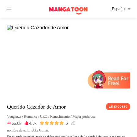

Español

Querido Cazador de Amor
En proceso
Venganza
/
Romance
/
CEO
/
Renacimiento
/
Mujer poderosa





5

66.8k

4.3k

nombre de autor: Ake Comic
En su vida anterior, todos sabían que era la villana de la ciudad del sur, pero no sa