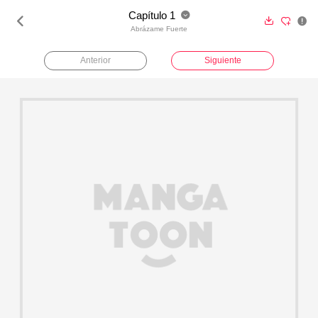
Capítulo 1





Abrázame Fuerte
Anterior
Siguiente