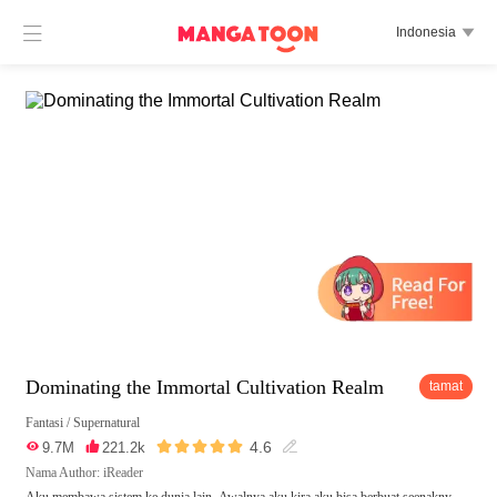

Indonesia

Dominating the Immortal Cultivation Realm
tamat
Fantasi
/
Supernatural





4.6

9.7M

221.2k

Nama Author: iReader
Aku membawa sistem ke dunia lain. Awalnya aku kira aku bisa berbuat seenakny