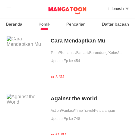

Indonesia

Beranda
Komik
Pencarian
Daftar bacaan
Cara Mendaptkan Mu
Teen/Romantis/Fantasi/Berondong/Ketos/Badboy/Perjodohan/Nikahmuda/Spiritual/Indigo/Contributor
Update Ep ke 454
3.6M

Against the World
Action/Fantasi/TimeTravel/Petualangan
Update Ep ke 748
61.6M
