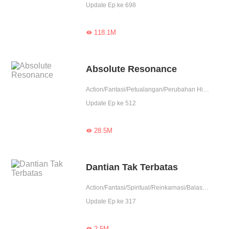
Update Ep ke 698
118.1M

Absolute Resonance
Action/Fantasi/Petualangan/Perubahan Hidup
Update Ep ke 512
28.5M

Dantian Tak Terbatas
Action/Fantasi/Spiritual/Reinkarnasi/Balas Dendam/Kultivasi/Contributor
Update Ep ke 317
2.5M
