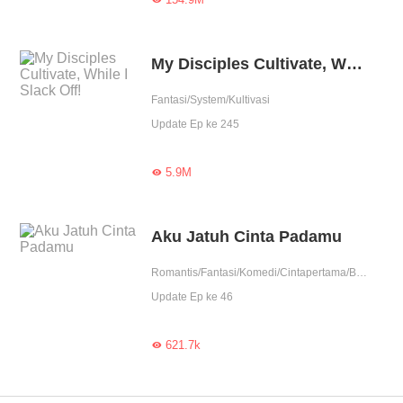
My Disciples Cultivate, While I Slack Off!
Fantasi/System/Kultivasi
Update Ep ke 245
5.9M

Aku Jatuh Cinta Padamu
Romantis/Fantasi/Komedi/Cintapertama/Berondong/Ketos/Badboy/Perjodohan/Nikahmuda/Contributor
Update Ep ke 46
621.7k
