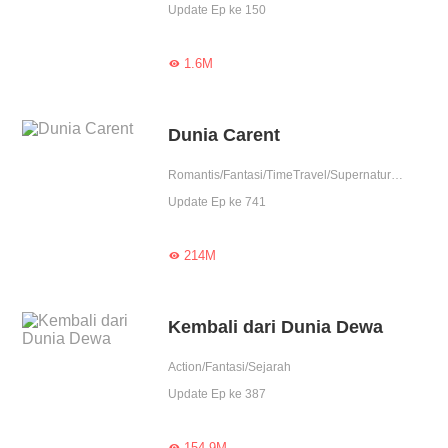
Update Ep ke 150
1.6M

Dunia Carent
Romantis/Fantasi/TimeTravel/Supernatural/System/Fantasi Urban/Sejarah/Romansa Istana/Licik/Wanita perkasa/Dewa/Drama
Update Ep ke 741
214M

Kembali dari Dunia Dewa
Action/Fantasi/Sejarah
Update Ep ke 387
154.9M
