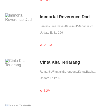
Immortal Reverence Dad
Fantasi/TimeTravel/Bayi imut/Menantu Pria/matrilokal
Update Ep ke 296
21.8M

Cinta Kita Terlarang
Romantis/Fantasi/Berondong/Ketos/Badboy/Perjodohan/Duniahiburan/Pembunuhan/Contributor
Update Ep ke 80
1.2M
