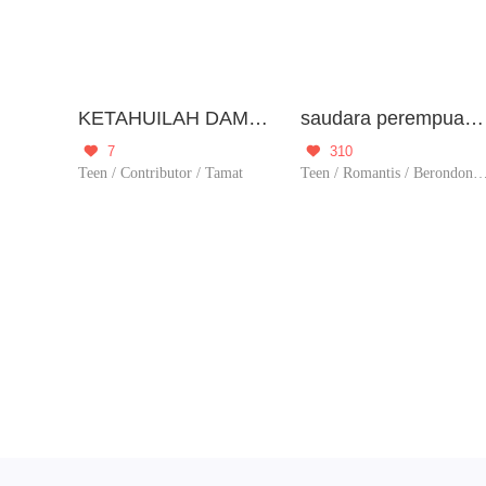
KETAHUILAH DAMPAK,PERILAKU BULLYING DI SEKOLAH DAN DI LINGKUNGAN SEKITAR
saudara perempuanku adalah seorang superstar
7
310


Teen / Contributor / Tamat
Teen / Romantis / Berondong / Contributor 