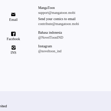
MangaToon
support@mangatoon.mobi

Send your comics to email
Email
contribute@mangatoon.mobi
Bahasa indonesia

@NovelToonIND
Facebook
Instagram

@noveltoon_ind
INS
ited