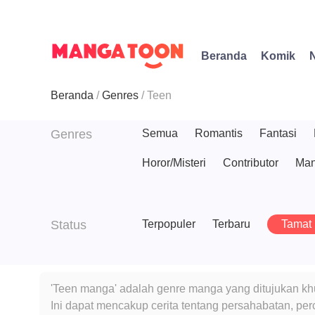
Beranda
Komik
Beranda
Genres
Teen
Genres
Semua
Romantis
Fantasi
Horor/Misteri
Contributor
Man
Status
Terpopuler
Terbaru
Tamat
'Teen manga' adalah genre manga yang ditujukan khu
Ini dapat mencakup cerita tentang persahabatan, per