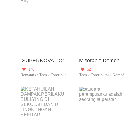
[SUPERNOVA]- Orange Girl & Yellow Boy
Miserable Demon
170
62


Romantis / Teen / Contributor / Supernova / Tamat
Teen / Contributor / Komedi / Ta