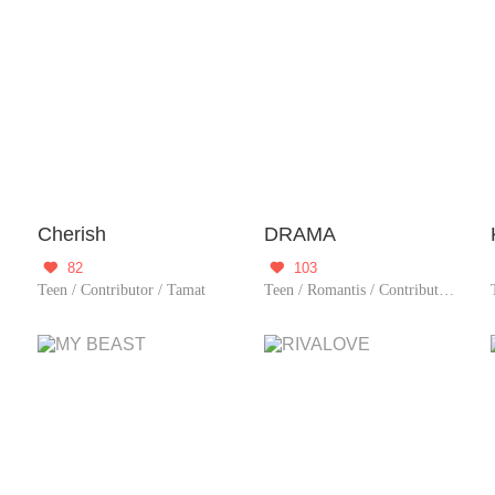
Cherish
DRAMA
82
103


mat
Teen / Contributor / Tamat
Teen / Romantis / Contributor / Tamat