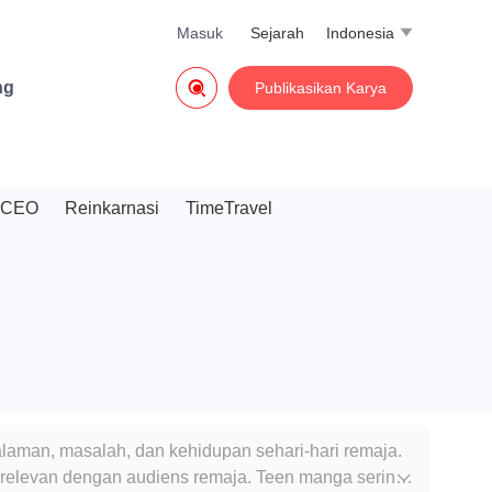
Masuk
Sejarah
Indonesia


ng
Publikasikan Karya
CEO
Reinkarnasi
TimeTravel
laman, masalah, dan kehidupan sehari-hari remaja.
ng relevan dengan audiens remaja. Teen manga sering
