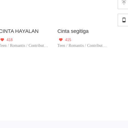


CINTA HAYALAN
Cinta segitiga
418
415


Teen / Romantis / Contributor / Tamat
Teen / Romantis / Contributor / Tamat