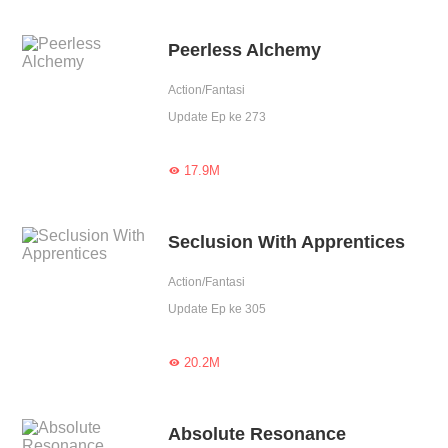
Peerless Alchemy
Action/Fantasi
Update Ep ke 273
17.9M

Seclusion With Apprentices
Action/Fantasi
Update Ep ke 305
20.2M

Absolute Resonance