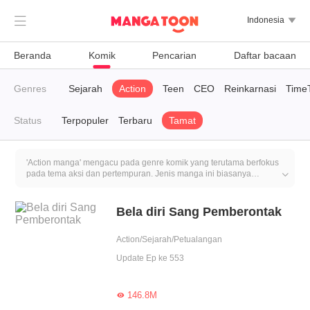

Indonesia

Beranda
Komik
Pencarian
Daftar bacaan
rban
Genres
System
Sejarah
Action
Teen
CEO
Reinkarnasi
Time
Status
Terpopuler
Terbaru
Tamat
'Action manga' mengacu pada genre komik yang terutama berfokus
pada tema aksi dan pertempuran. Jenis manga ini biasanya

menekankan adegan aksi, pertempuran, keterampilan bertarung,
dan elemen petualangan untuk menarik perhatian pembaca. Plot
dalam manga aksi sering melibatkan karakter utama dalam
Bela diri Sang Pemberontak
berbagai petualangan dan misi, seperti menyelamatkan dunia,
menjelajahi wilayah yang tidak dikenal, melawan kekuatan jahat,
Action/Sejarah/Petualangan
atau mencari harta karun.
Update Ep ke 553
146.8M
