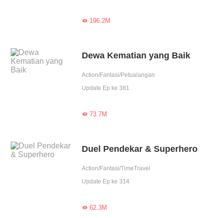
196.2M

Dewa Kematian yang Baik
Action/Fantasi/Petualangan
Update Ep ke 381
73.7M

Duel Pendekar & Superhero
Action/Fantasi/TimeTravel
Update Ep ke 314
62.3M
