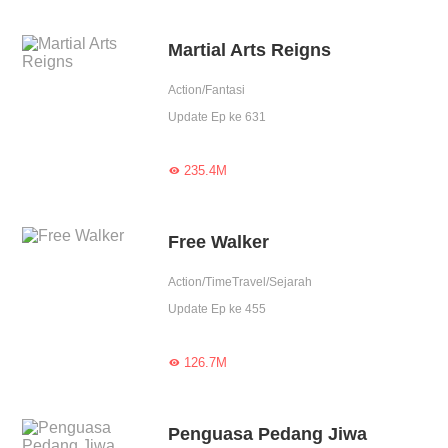
Martial Arts Reigns
Action/Fantasi
Update Ep ke 631
235.4M

Free Walker
Action/TimeTravel/Sejarah
Update Ep ke 455
126.7M

Penguasa Pedang Jiwa