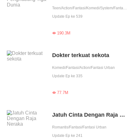
Teen/Action/Fantasi/Komedi/System/Fantasi Urban
Update Ep ke 539
190.3M

Dokter terkuat sekota
Komedi/Fantasi/Action/Fantasi Urban
Update Ep ke 335
77.7M

Jatuh Cinta Dengan Raja Neraka
Romantis/Fantasi/Fantasi Urban
Update Ep ke 241