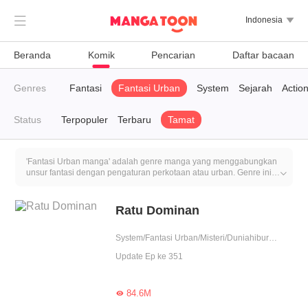

Indonesia

Beranda
Komik
Pencarian
Daftar bacaan
ua
Genres
Romantis
Fantasi
Fantasi Urban
System
Sejarah
Actio
Status
Terpopuler
Terbaru
Tamat
'Fantasi Urban manga' adalah genre manga yang menggabungkan
unsur fantasi dengan pengaturan perkotaan atau urban. Genre ini

sering menampilkan cerita-cerita yang berlangsung dalam kota-kota
modern atau lingkungan perkotaan yang sehari-hari, tetapi dengan
penambahan unsur-unsur fantastis, seperti sihir, makhluk
Ratu Dominan
supernatural, atau teknologi canggih.
System/Fantasi Urban/Misteri/Duniahiburan/Wanita perkasa
Update Ep ke 351
84.6M
