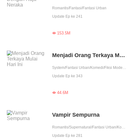
Romantis/Fantasi/Fantasi Urban
Update Ep ke 241
153.5M

Menjadi Orang Terkaya Mulai Hari Ini
System/Fantasi Urban/Komedi/Fiksi Modern/Dikelilingi wanita cantik/Biasa saja
Update Ep ke 343
44.6M

Vampir Sempurna
Romantis/Supernatural/Fantasi Urban/Komedi/Vampire/Romansa Fantasi/Urban/Lari Saat Hamil/Ditakdirkan/Balas dendam./Shota/Single Mom
Update Ep ke 281