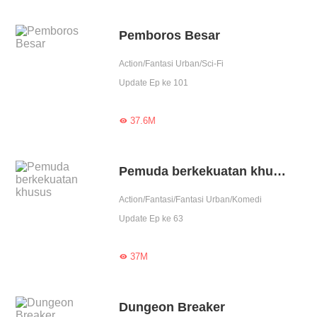
Pemboros Besar
Action/Fantasi Urban/Sci-Fi
Update Ep ke 101
37.6M

Pemuda berkekuatan khusus
Action/Fantasi/Fantasi Urban/Komedi
Update Ep ke 63
37M

Dungeon Breaker