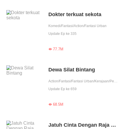
Dokter terkuat sekota
Komedi/Fantasi/Action/Fantasi Urban
Update Ep ke 335
77.7M

Dewa Silat Bintang
Action/Fantasi/Fantasi Urban/Kerajaan/Petualangan/Naik level
Update Ep ke 659
68.5M

Jatuh Cinta Dengan Raja Neraka