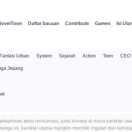
NovelToon
Daftar bacaan
Contribute
Games
Isi Ula
Fantasi Urban
System
Sejarah
Action
Teen
CEO
ga Jepang
at
splorasi tema reinkarnasi, yaitu konsep di mana karakter utam
manga ini, karakter utama mungkin memiliki ingatan dari kehi