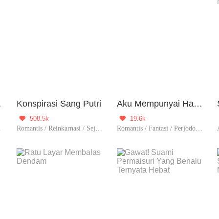
n Setan,
Konspirasi Sang Putri
Aku Mempunyai Harem Sendiri
508.5k
19.6k


ontributor
Romantis / Reinkarnasi / Sejarah
Romantis / Fantasi / Perjodohan / Spiritual / Reinkarnasi / Kultivasi / Contributor