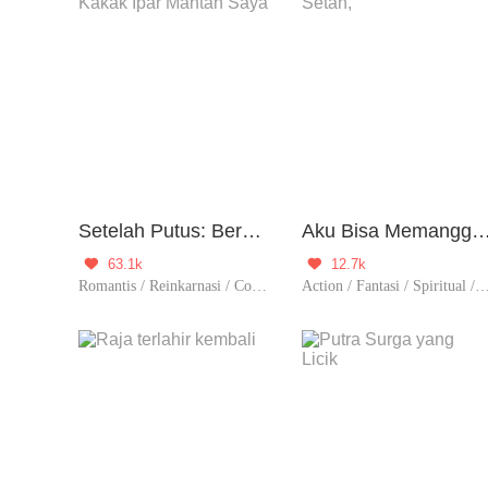
Setelah Putus: Berhubungan dengan Kakak Ipar Mantan Saya
Aku Bisa Memanggil semua jenis Dewa da
63.1k
12.7k


Romantis / Reinkarnasi / Contributor / Perjodohan / Balas Dendam
Action / Fantasi / Spiritual / Reinkarnasi / Kultivasi / C