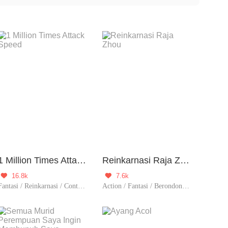
uan dalam kehidupan baru mereka.
1 Million Times Attack Speed
Reinkarnasi Raja Zhou
16.8k
7.6k


Fantasi / Reinkarnasi / Contributor
Action / Fantasi / Berondong / Spiritual / Reinkarnasi / Balas Dendam / Kultivasi / Pembunuhan / Contributor