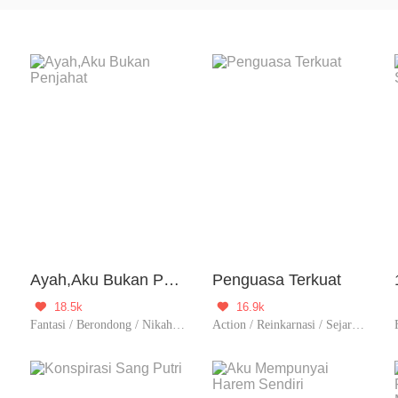
n sebelumnya untuk menghadapi tantangan atau mencapai tuj
Ayah,Aku Bukan Penjahat
Penguasa Terkuat
18.5k
16.9k


Fantasi / Berondong / Nikahmuda / Reinkarnasi / Contributor
Action / Reinkarnasi / Sejarah / Balas Dendam / Xianxia / Membalas dendam