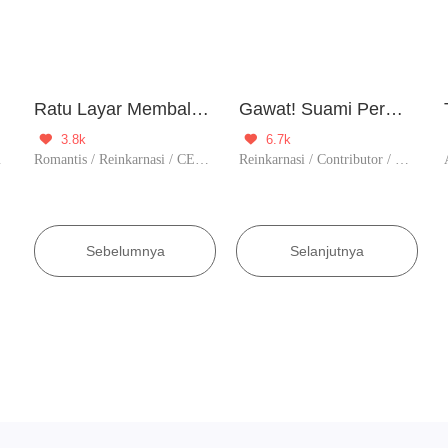
cik
Ratu Layar Membalas Dendam
Gawat! Suami Permaisuri Yang Benalu Ternyata Hebat
3.8k
6.7k


 / Contributor
Romantis / Reinkarnasi / CEO / Balas Dendam / Romansa Modern / Membalas dendam
Reinkarnasi / Contributor / Fantasi / Komedi / Kultivasi / Tamat
Sebelumnya
Selanjutnya