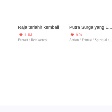
Raja terlahir kembali
Putra Surga yang Li
1.1M
9.9k


Fantasi / Reinkarnasi
Action / Fantasi / Spiritual / Reinkarnasi / Balas Dendam / Kultivasi / Pembunuhan