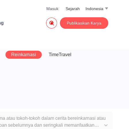
Masuk
Sejarah
Indonesia


ng
Publikasikan Karya
Reinkarnasi
TimeTravel
a atau tokoh-tokoh dalam cerita bereinkarnasi atau
dupan sebelumnya dan seringkali memanfaatkan
