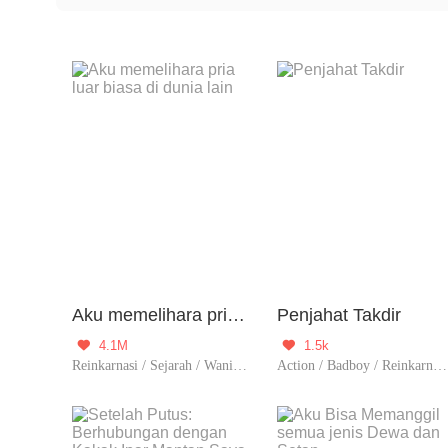
pengetahuan atau pengalaman mereka dari kehidupa
Aku memelihara pria luar biasa di dunia lain
Penjahat Takdir
4.1M
1.5k


Reinkarnasi / Sejarah / Wanita perkasa
Action / Badboy / Reinkarnasi / Kultivasi / Pendekar / Contributor