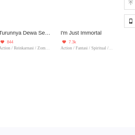


Turunnya Dewa Sesat, Penjara Neraka Milikku
I'm Just Immortal
844
7.3k


Action / Reinkarnasi / Zombie / Survival / Perubahan Hidu
Action / Fantasi / Spiritual / Reinkarnasi / Balas Dendam / Kultivasi / Contributor