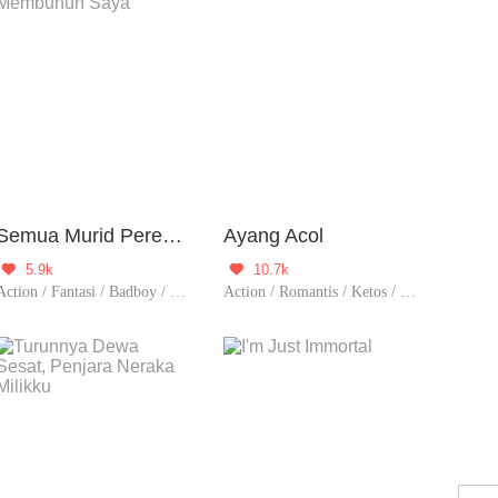
Semua Murid Perempuan Saya Ingin Membunuh Saya
Ayang Acol
5.9k
10.7k


Action / Fantasi / Badboy / Perjodohan / Spiritual / Reinkarnasi / Balas Dendam / Kultivasi / Contributor
Action / Romantis / Ketos / Badboy / Perjodohan / Reinkarnasi / Balas Dendam / Indigo / Pembunuhan / Contributor