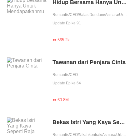
Hidup Bersama Hanya Untuk Mendapatkanmu
Romantis/CEO/Balas Dendam/Asmara/Urban/Perubahan Hidup/Tinggal bersama/Kesayangan
Update Ep ke 91
565.2k

Tawanan dari Penjara Cinta
Romantis/CEO
Update Ep ke 64
60.8M

Bekas Istri Yang Kaya Seperti Raja
Romantis/CEO/Nikahkontrak/Asmara/Urban/Ditakdirkan/1 vs banyak/Arogan/Drama