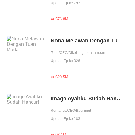
Update Ep ke 797
576.8M

Nona Melawan Dengan Tuan Muda
Teen/CEO/Dikelilingi pria tampan
Update Ep ke 326
620.5M

Image Ayahku Sudah Hancur!
Romantis/CEO/Bayi imut
Update Ep ke 183
96.1M
