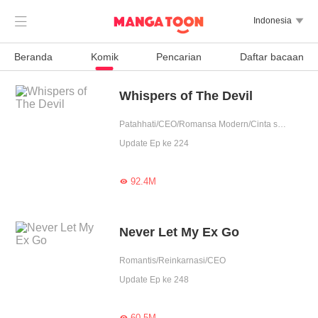

Indonesia

Beranda
Komik
Pencarian
Daftar bacaan
Whispers of The Devil
Patahhati/CEO/Romansa Modern/Cinta setelah menikah
Update Ep ke 224
92.4M

Never Let My Ex Go
Romantis/Reinkarnasi/CEO
Update Ep ke 248
60.5M
