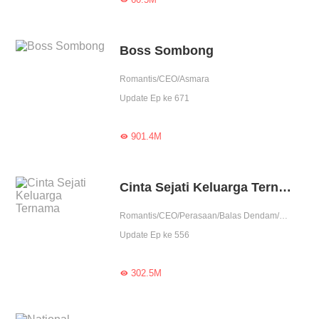
Boss Sombong
Romantis/CEO/Asmara
Update Ep ke 671
901.4M

Cinta Sejati Keluarga Ternama
Romantis/CEO/Perasaan/Balas Dendam/Asmara/Urban/Pengkhianatan/One Night Stand/Posesif/Drama
Update Ep ke 556
302.5M
