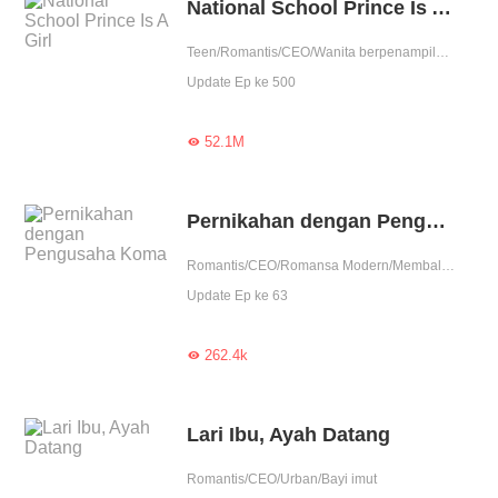
National School Prince Is A Girl
Teen/Romantis/CEO/Wanita berpenampilan pria
Update Ep ke 500
52.1M

Pernikahan dengan Pengusaha Koma
Romantis/CEO/Romansa Modern/Membalas dendam/Perubahan Hidup
Update Ep ke 63
262.4k

Lari Ibu, Ayah Datang
Romantis/CEO/Urban/Bayi imut