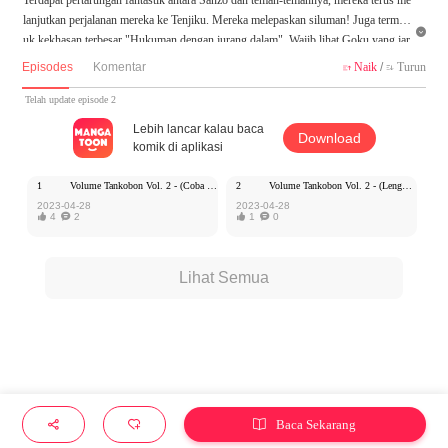
lanjutkan perjalanan mereka ke Tenjiku. Mereka melepaskan siluman! Juga termas

uk kekhasan terbesar "Hukuman dengan jurang dalam". Wajib lihat Goku yang jar
ang serius saat Sanzo menemui bahaya besar!
Episodes
Komentar
Naik
/
Turun


Telah update episode 2
Lebih lancar kalau baca
Download
komik di aplikasi
1
Volume Tankobon Vol. 2 - (Coba Baca)
2
Volume Tankobon Vol. 2 - (Lengkap) 100 koin
2023-04-28
2023-04-28

4

2

1

0
Lihat Semua
Baca Sekarang


