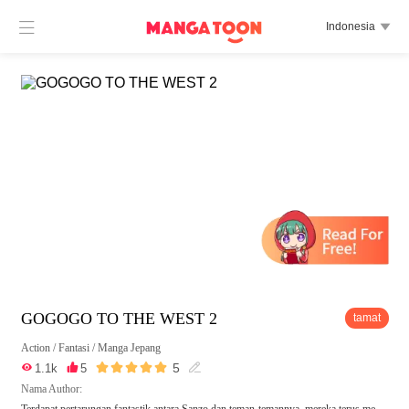

Indonesia

GOGOGO TO THE WEST 2
tamat
Action
/
Fantasi
/
Manga Jepang





5

1.1k

5

Nama Author:
Terdapat pertarungan fantastik antara Sanzo dan teman-temannya, mereka terus me