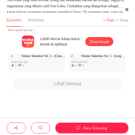
engenaskan yang dibenci oleh Son Goku, Chohakkai yang ditargerkan sebagai ma

kanan darurat sepanjang perjalanan mengikuti Sanzo. Di sepanjang jalan, yang me
nghadang mereka adalah siluman bodoh yang tak tahu asalnya darimana. Meskipu
Episodes
Komentar
Naik
/
Turun


n ia sangat menginginkan nyawa Sanzo, tapi ia malah menggunakan kemampuan a
neh dan teknik konyol!
Telah update episode 2
Lebih lancar kalau baca
Download
komik di aplikasi
1
Volume Tankobon Vol. 5 - (Coba Baca)
2
Volume Tankobon Vol. 5 - (Lengkap) 100 koin
2023-04-28
2023-04-28

1

1

0

0
Lihat Semua
Baca Sekarang


