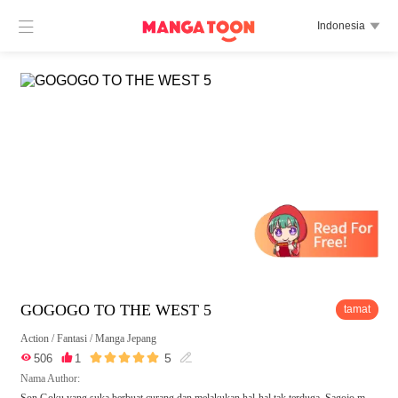

Indonesia

GOGOGO TO THE WEST 5
tamat
Action
/
Fantasi
/
Manga Jepang





5

506

1

Nama Author:
Son Goku yang suka berbuat curang dan melakukan hal-hal tak terduga, Sagojo m