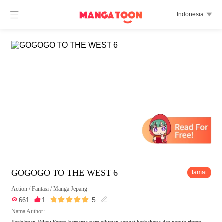

Indonesia

GOGOGO TO THE WEST 6
tamat
Action
/
Fantasi
/
Manga Jepang





5

661

1

Nama Author:
Perjalanan Biksu Sanzo bersama para siluman sangat berbahaya dan penuh rintan