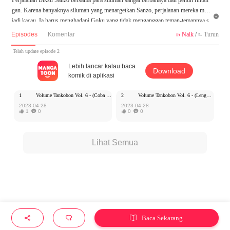
gan. Karena banyaknya siluman yang menargetkan Sanzo, perjalanan mereka men

jadi kacau. Ia harus menghadapi Goku yang tidak menganggap teman-temannya s
ebagai teman, satu-satunya pria tampan yang serius dan Chohakkai yang menjadi
Episodes
Komentar
Naik
/
Turun


bahan makanan darurat untuk kelompok tersebut.
Telah update episode 2
Lebih lancar kalau baca
Download
komik di aplikasi
1
Volume Tankobon Vol. 6 - (Coba Baca)
2
Volume Tankobon Vol. 6 - (Lengkap) 100 koin
2023-04-28
2023-04-28

1

0

0

0
Lihat Semua
Baca Sekarang


