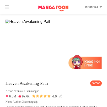

Indonesia

Heaven Awakening Path
tamat
Action
/
Fantasi
/
Petualangan





4.6

6.5M

97.6k

Nama Author: Xiaomingtaiji
Lu ping yang kekuatannya disegel, dia malah dijuluki si pengikut, bahkan masih s