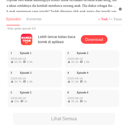
a tahun setelahnya dia kembali membawa seorang anak. Dia diakui sebagai ibu ole

h anak perempuan sang presdir! Sudah ditunggu oleh anak jenius dan presdir yan
g mendominasi, ibu ayo cepat pulang!
Episodes
Komentar
Naik
/
Turun


Karya ini diterbitkan atas izin MangaToon Starry Sky, isi konten hanyalah pandan
Telah update episode 422
gan pribadi pembuatnya, tidak mewakili MangaToon sendiri
Lebih lancar kalau baca
Download
komik di aplikasi
1
Episode 1
2
Episode 2
2020-08-18
2020-08-18

43.5k

3.3k

40.3k

1.8k
3
Episode 3
4
Episode 4
2020-08-18
2020-08-18

34.7k

1.6k

37.9k

2k
5
Episode 5
6
Episode 6
2020-08-18
2020-08-18

33k

1k

35.2k

1k
Lihat Semua