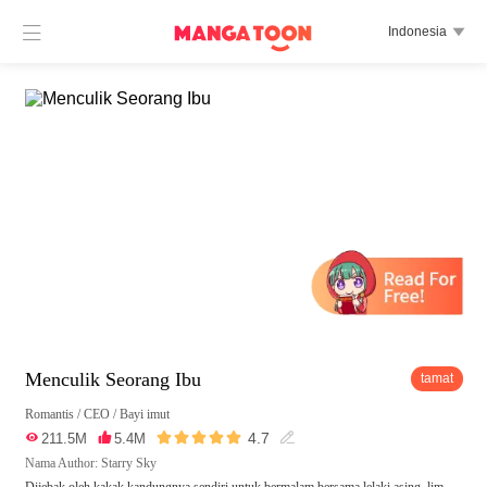

Indonesia

Menculik Seorang Ibu
tamat
Romantis
/
CEO
/
Bayi imut





4.7

211.5M

5.4M

Nama Author: Starry Sky
Dijebak oleh kakak kandungnya sendiri untuk bermalam bersama lelaki asing, lim