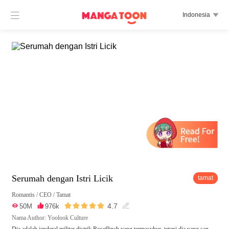

Indonesia

Serumah dengan Istri Licik
tamat
Romantis
/
CEO
/
Tamat





4.7

50M

976k

Nama Author: Yoolook Culture
Dia adalah jenderal militer distrik Roseflinch yang termasyhur, tetapi dia yang san