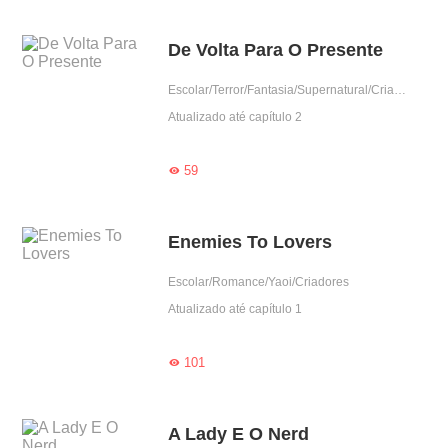
De Volta Para O Presente
Escolar/Terror/Fantasia/Supernatural/Criadores
Atualizado até capítulo 2
59

Enemies To Lovers
Escolar/Romance/Yaoi/Criadores
Atualizado até capítulo 1
101

A Lady E O Nerd