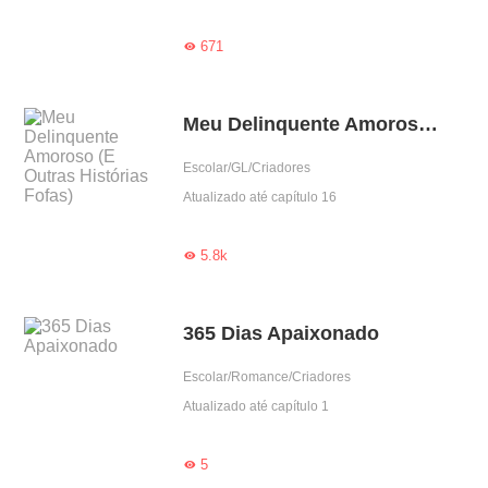
671

Meu Delinquente Amoroso (E Outras Histórias Fofas)
Escolar/GL/Criadores
Atualizado até capítulo 16
5.8k

365 Dias Apaixonado
Escolar/Romance/Criadores
Atualizado até capítulo 1
5
