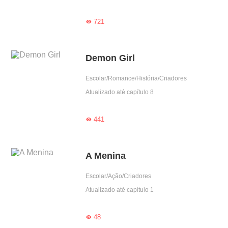
721

Demon Girl
Escolar/Romance/História/Criadores
Atualizado até capítulo 8
441

A Menina
Escolar/Ação/Criadores
Atualizado até capítulo 1
48
