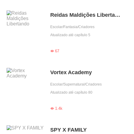
Reidas Maldições Libertando
Escolar/Fantasia/Criadores
Atualizado até capítulo 5
67

Vortex Academy
Escolar/Supernatural/Criadores
Atualizado até capítulo 80
1.4k

SPY X FAMILY