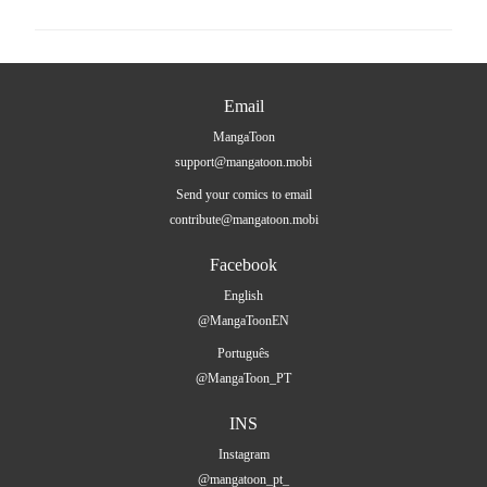
Email
MangaToon
support@mangatoon.mobi
Send your comics to email
contribute@mangatoon.mobi
Facebook
English
@MangaToonEN
Português
@MangaToon_PT
INS
Instagram
@mangatoon_pt_