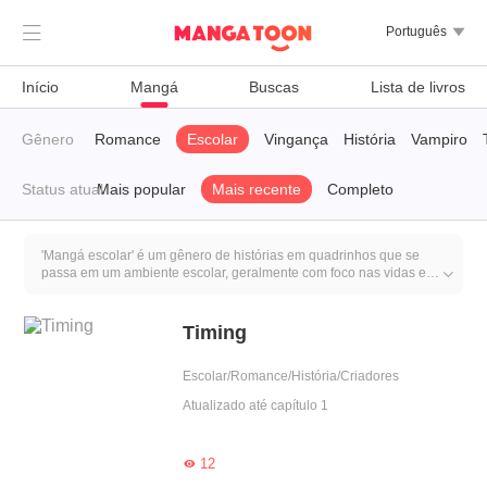

Português

Início
Mangá
Buscas
Lista de livros
Tudo
Gênero
Yaoi
Romance
Escolar
Vingança
História
Vampiro
Status atual
Mais popular
Mais recente
Completo
'Mangá escolar' é um gênero de histórias em quadrinhos que se
passa em um ambiente escolar, geralmente com foco nas vidas e

experiências dos alunos, professores e funcionários da escola.
Essas histórias frequentemente exploram temas relacionados à vida
escolar, como amizade, romance, competição, desafios acadêmicos
Timing
e crescimento pessoal. Esse gênero é popular entre leitores mais
jovens e muitas vezes se concentra em personagens adolescentes
Escolar/Romance/História/Criadores
que enfrentam os altos e baixos típicos da vida escolar.
Atualizado até capítulo 1
12
