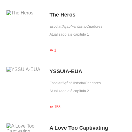
The Heros
Escolar/Ação/Fantasia/Criadores
Atualizado até capítulo 1
1

YSSUIA-EUA
Escolar/Ação/História/Criadores
Atualizado até capítulo 2
158

A Love Too Captivating