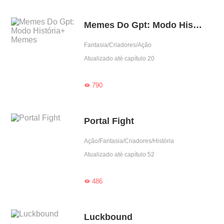
Memes Do Gpt: Modo História+ Memes
Fantasia/Criadores/Ação
Atualizado até capítulo 20
790

Portal Fight
Ação/Fantasia/Criadores/História
Atualizado até capítulo 52
486

Luckbound