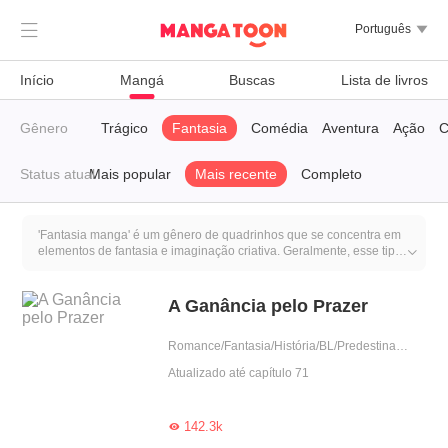

Português

Início
Mangá
Buscas
Lista de livros
ória
Gênero
Vampiro
Trágico
Fantasia
Comédia
Aventura
Ação
C
Status atual
Mais popular
Mais recente
Completo
'Fantasia manga' é um gênero de quadrinhos que se concentra em
elementos de fantasia e imaginação criativa. Geralmente, esse tipo

de manga inclui poderes sobrenaturais, magia, mundos de fantasia,
criaturas míticas, aventuras heroicas e enredos épicos. O destaque
do fantasia manga é transportar os leitores para um mundo além da
A Ganância pelo Prazer
realidade, permitindo que eles se envolvam em aventuras mágicas
e incríveis. Esse gênero é conhecido por sua capacidade de criar
Romance/Fantasia/História/BL/Predestinado
mundos ricos em detalhes e explorar elementos de imaginação e
maravilha.
Atualizado até capítulo 71
142.3k
