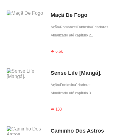
Maçã De Fogo
Ação/Romance/Fantasia/Criadores
Atualizado até capítulo 21
6.5k

Sense Life [Mangá].
Ação/Fantasia/Criadores
Atualizado até capítulo 3
133

Caminho Dos Astros