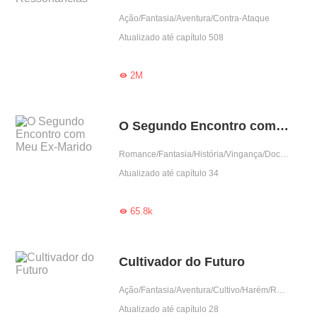
Ação/Fantasia/Aventura/Contra-Ataque
Atualizado até capítulo 508
2M

O Segundo Encontro com Meu Ex-Marido
Romance/Fantasia/História/Vingança/Doce/Casamento contratado/Predestinado/Perda de Memória
Atualizado até capítulo 34
65.8k

Cultivador do Futuro
Ação/Fantasia/Aventura/Cultivo/Harém/Reencarnação/Contra-Ataque
Atualizado até capítulo 28