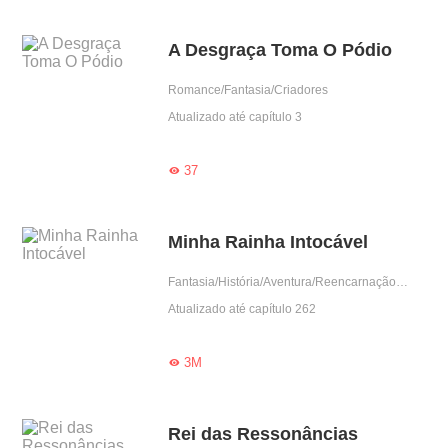
A Desgraça Toma O Pódio
Romance/Fantasia/Criadores
Atualizado até capítulo 3
37

Minha Rainha Intocável
Fantasia/História/Aventura/Reencarnação/Drama/Sistema
Atualizado até capítulo 262
3M

Rei das Ressonâncias