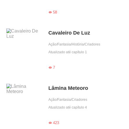
58

Cavaleiro De Luz
Ação/Fantasia/História/Criadores
Atualizado até capítulo 1
7

Lâmina Meteoro
Ação/Fantasia/Criadores
Atualizado até capítulo 4
423
