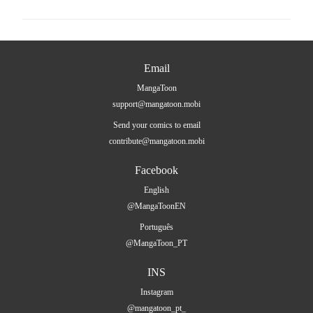
Email
MangaToon
support@mangatoon.mobi
Send your comics to email
contribute@mangatoon.mobi
Facebook
English
@MangaToonEN
Português
@MangaToon_PT
INS
Instagram
@mangatoon_pt_