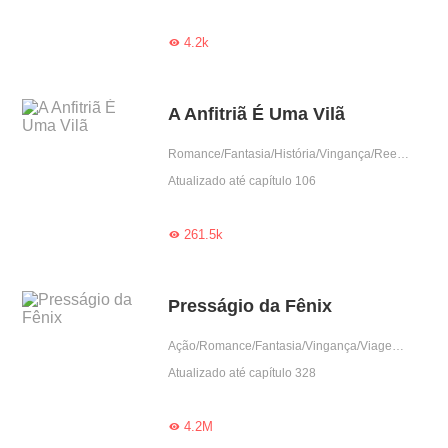
4.2k

A Anfitriã É Uma Vilã
Romance/Fantasia/História/Vingança/Reencarnação/Sistema
Atualizado até capítulo 106
261.5k

Presságio da Fênix
Ação/Romance/Fantasia/Vingança/Viagem no tempo/Drama/Sistema
Atualizado até capítulo 328
4.2M
