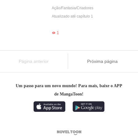
Ação/Fantasia/Criadores
Atualizado até capítulo 1
1

Página anterior
Próxima página
Um passo para um novo mundo! Para mais, baixe o APP
de MangaToon!
