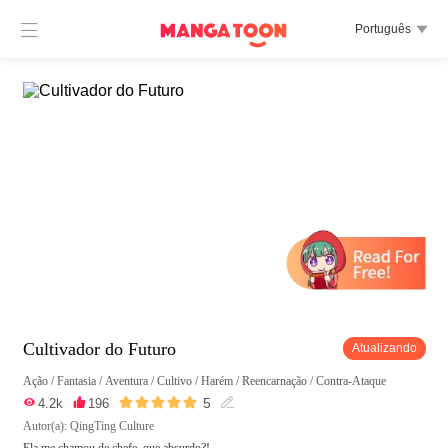

Português

Cultivador do Futuro
Atualizando
Ação
/
Fantasia
/
Aventura
/
Cultivo
/
Harém
/
Reencarnação
/
Contra-Ataque





5

4.2k

196

Autor(a): QingTing Culture
Ela me chamou de chefe, que absurdo?!