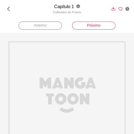
Capítulo 1





Cultivador do Futuro
Anterior
Próximo