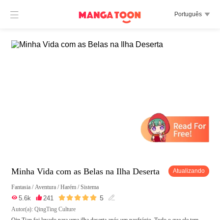

Português

Minha Vida com as Belas na Ilha Deserta
Atualizando
Fantasia
/
Aventura
/
Harém
/
Sistema





5

5.6k

241

Autor(a): QingTing Culture
Qin Tian foi levado para uma ilha deserta após um naufrágio. Tudo o que ele tem