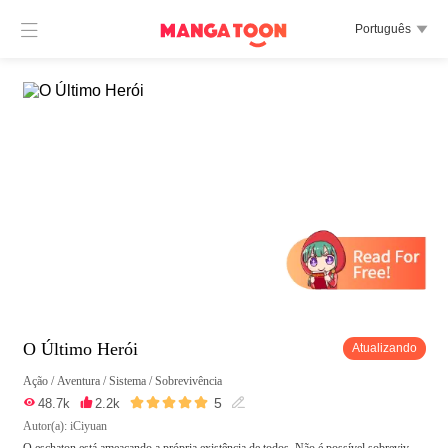

Português

O Último Herói
Atualizando
Ação
/
Aventura
/
Sistema
/
Sobrevivência





5

48.7k

2.2k

Autor(a): iCiyuan
O eschaton está ameaçando a própria existência de todos. Não é possível sobreviv