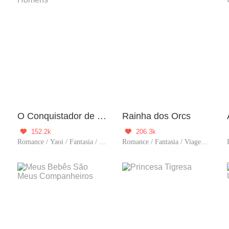
O Conquistador de Homens
Rainha dos Orcs
152.2k
206.3k


ibido
Romance / Yaoi / Fantasia / História / Comédia / Viagem no tempo / BL / Harém
Romance / Fantasia / Viagem no tempo / Supernatural / Doce