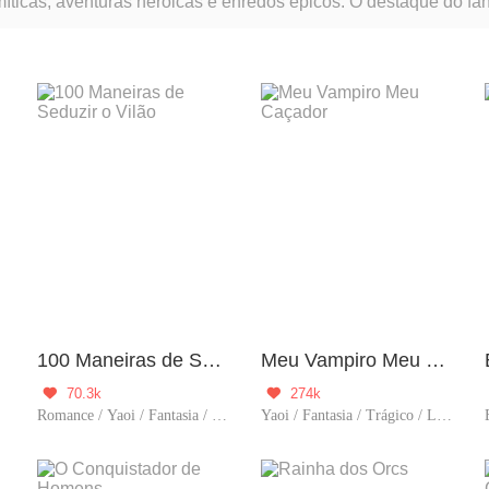
míticas, aventuras heroicas e enredos épicos. O destaque do fa
 em aventuras mágicas e incríveis. Esse gênero é conhecido po
100 Maneiras de Seduzir o Vilão
Meu Vampiro Meu Caçador
70.3k
274k


Romance / Yaoi / Fantasia / História / Comédia / BL / Doce / Reencarnação
Yaoi / Fantasia / Trágico / LGBT / Drama