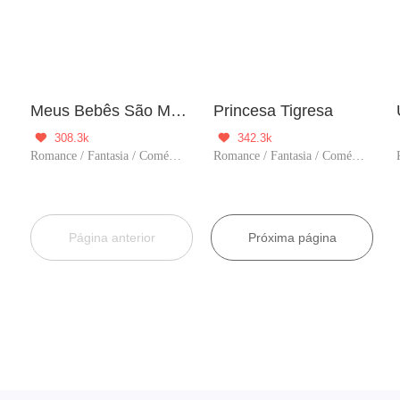
Meus Bebês São Meus Companheiros
Princesa Tigresa
308.3k
342.3k


oce
Romance / Fantasia / Comédia / Doce / Grávida / Mãe solteira
Romance / Fantasia / Comédia / Supernatural / Reencarnação
Página anterior
Próxima página