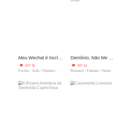
Meu Wechat é Incrível
Demônio, Não Me Beije
607.3k
407.1k


Escolar / Ação / Fantasia / Comédia / Aventura / Cultivo / Supernova / Supernatural / Sistema / Urbano
Romance / Fantasia / Vampiro / Supernatural / Doce / Amor pro