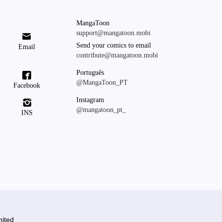
MangaToon
support@mangatoon.mobi

Send your comics to email
Email
contribute@mangatoon.mobi
Português

@MangaToon_PT
Facebook
Instagram

@mangatoon_pt_
INS
ited