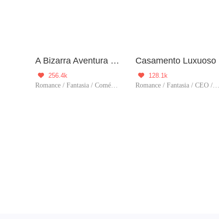
A Bizarra Aventura da Senhorita Caprichosa
Casamento Luxuoso
256.4k
128.1k


Romance / Fantasia / Comédia / Viagem no tempo
Romance / Fantasia / CEO / D