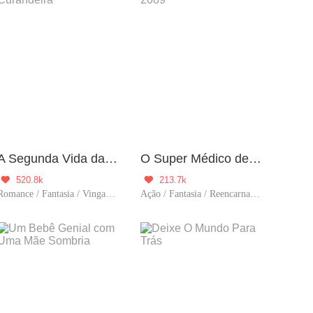
A Segunda Vida da Curandeira
O Super Médico de 2089
520.8k
213.7k


Romance / Fantasia / Vingança / CEO / Reencarnação / Mulher poderosa / Urbano / Amor casual
Ação / Fantasia / Reencarnação / Predestinado / Dominante