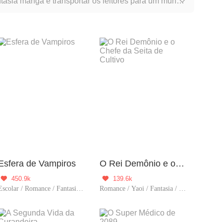
ntasia manga é transportar os leitores para um mundo

r sua capacidade de criar mundos ricos em detalhes
Esfera de Vampiros
O Rei Demônio e o Chefe da Seita de Cultivo
450.9k
139.6k


Escolar / Romance / Fantasia / Aventura / Vampiro / Garota boa
Romance / Yaoi / Fantasia / Comédia / Cultivo / BL / LGBT