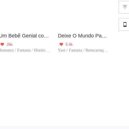


Um Bebê Genial com Uma Mãe Sombria
Deixe O Mundo Para Trás
26k
5.6k


Romance / Fantasia / História / Doce / Reencarnação / Grávida
Yaoi / Fantasia / Reencarnação / Amor proibido / Predestinado