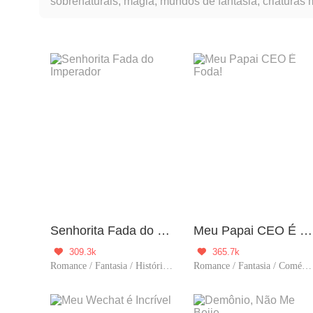
sobrenaturais, magia, mundos de fantasia, criaturas 
além da realidade, permitindo que eles se envolvam
e explorar elementos de imaginação e maravilha.
Senhorita Fada do Imperador
Meu Papai CEO É Foda!
309.3k
365.7k


Romance / Fantasia / História / Comédia / Viagem no tempo
Romance / Fantasia / Comédia / CEO / Grávida / Contra-Ataque / Gentil / Criança fofa