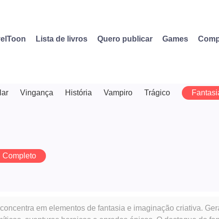
elToon
Lista de livros
Quero publicar
Games
Comp
lar
Vingança
História
Vampiro
Trágico
Fantasi
Completo
concentra em elementos de fantasia e imaginação criativa. Ger