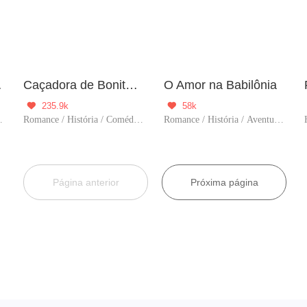
ombria
Caçadora de Bonitões
O Amor na Babilônia
235.9k
58k


carnação / Grávida
Romance / História / Comédia / Viagem no tempo / Harém / Isekai / Mulher poderosa
Romance / História / Aventura / Viagem no tempo
Página anterior
Próxima página