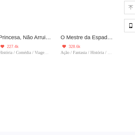


Princesa, Não Arruine Sua Imagem Pública!
O Mestre da Espada Espirituosa
227.4k
328.6k


História / Comédia / Viagem no tempo / Reencarnação / Mulher poderosa
Ação / Fantasia / História / Aventura / Cultivo / Viagem no tempo / Contra-Ataque