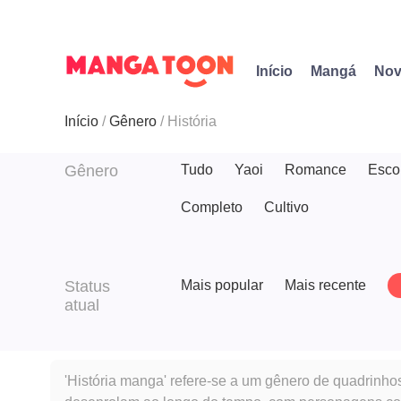
Início
Mangá
Nov
Início
Gênero
História
Gênero
Tudo
Yaoi
Romance
Esco
Completo
Cultivo
Status
Mais popular
Mais recente
atual
'História manga' refere-se a um gênero de quadrinho