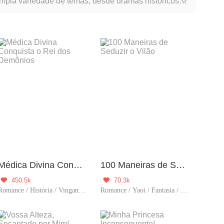
pla variedade de temas, desde dramas históricos a

ução do mundo em que a história se desenrola.
Médica Divina Conquista o Rei dos Demônios
100 Maneiras de Seduzir o Vilão
450.5k
70.3k


Romance / História / Vingança / Viagem no tempo
Romance / Yaoi / Fantasia / História / Comédia / BL / Doce / Reencarnação