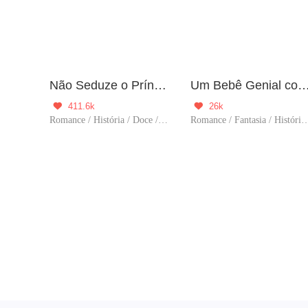
Não Seduze o Príncipe
Um Bebê Genial com Uma Mãe S
411.6k
26k


Romance / História / Doce / Reencarnação / Princesa / Príncipe
Romance / Fantasia / História / Doce / Reen