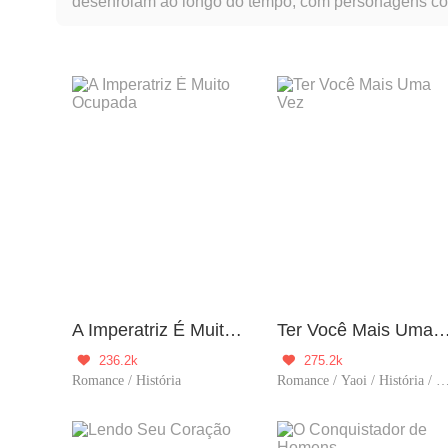
desenrolam ao longo do tempo, com personagens com
contos modernos e ficção científica. O gênero 'histó
A Imperatriz É Muito Ocupada
Ter Você Mais Uma
236.2k
275.2k


Romance / História
Romance / Yaoi / História / Cu