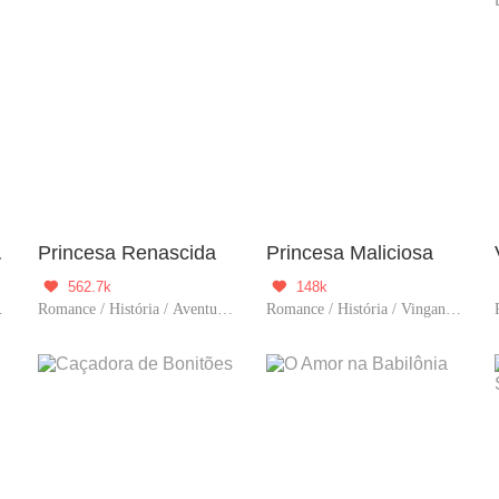
mens
Princesa Renascida
Princesa Maliciosa
562.7k
148k


empo / BL / Harém
Romance / História / Aventura / Trágico / Vingança / Drama / Predestinado / Contra-Ataque / Possessivo / Fiel / Mulher poderosa
Romance / História / Vingança / Viagem no tempo