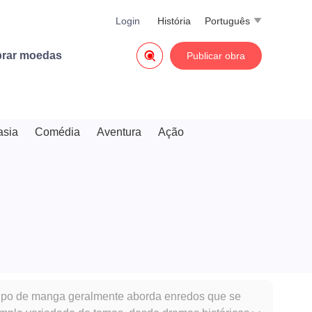
Login
História
Português


rar moedas
Publicar obra
asia
Comédia
Aventura
Ação
e tipo de manga geralmente aborda enredos que se