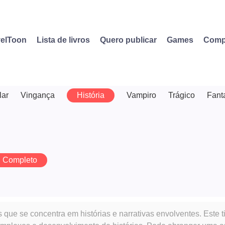
elToon
Lista de livros
Quero publicar
Games
Comp
lar
Vingança
História
Vampiro
Trágico
Fant
Completo
s que se concentra em histórias e narrativas envolventes. Est