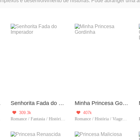
plexos e desenvolvimento de histórias. Pode abranger uma am
ria manga' é conhecido por sua ênfase na narrativa e na constr
 Vez
Senhorita Fada do Imperador
Minha Princesa Gordinha
309.3k
407k


ltivo
Romance / Fantasia / História / Comédia / Viagem no tempo
Romance / História / Viagem no tempo / Reencarnação / Predestinado / Contra-Ataque / Mulher poderosa