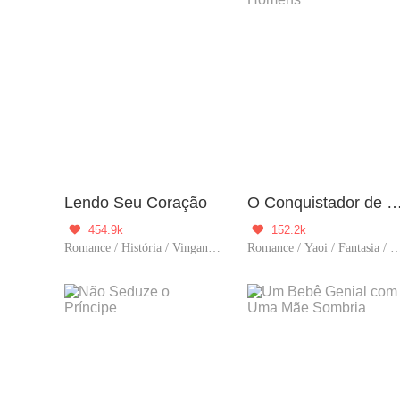
Lendo Seu Coração
O Conquistador de Ho
454.9k
152.2k


Romance / História / Vingança / Reencarnação
Romance / Yaoi / Fantasia / História / Comédia / Viagem no t