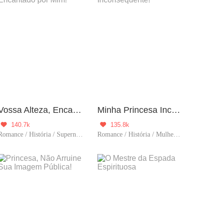
Vossa Alteza, Encantado por Mim!
Minha Princesa Inconsequente!
140.7k
135.8k


Romance / História / Supernatural / Reencarnação / Sistema
Romance / História / Mulher poderosa / Príncipe