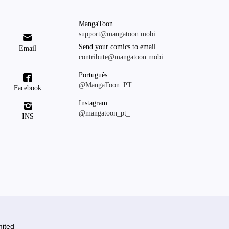
MangaToon
support@mangatoon.mobi

Send your comics to email
Email
contribute@mangatoon.mobi
Português

@MangaToon_PT
Facebook
Instagram

@mangatoon_pt_
INS
ited