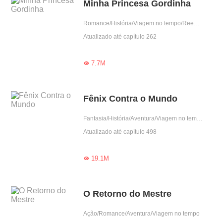
Minha Princesa Gordinha
Romance/História/Viagem no tempo/Reencarnação/Predestinado/Contra-Ataque/Mulher poderosa
Atualizado até capítulo 262
7.7M

Fênix Contra o Mundo
Fantasia/História/Aventura/Viagem no tempo
Atualizado até capítulo 498
19.1M

O Retorno do Mestre
Ação/Romance/Aventura/Viagem no tempo