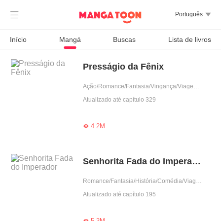

Português

Início
Mangá
Buscas
Lista de livros
Presságio da Fênix
Ação/Romance/Fantasia/Vingança/Viagem no tempo/Drama/Sistema
Atualizado até capítulo 329
4.2M

Senhorita Fada do Imperador
Romance/Fantasia/História/Comédia/Viagem no tempo
Atualizado até capítulo 195
5.3M
