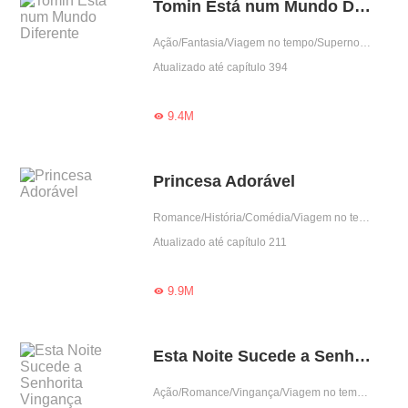
Tomin Está num Mundo Diferente
Ação/Fantasia/Viagem no tempo/Supernova/Supernatural/Contra-Ataque
Atualizado até capítulo 394
9.4M

Princesa Adorável
Romance/História/Comédia/Viagem no tempo/Amor proibido/Gentil
Atualizado até capítulo 211
9.9M

Esta Noite Sucede a Senhorita Vingança
Ação/Romance/Vingança/Viagem no tempo/CEO/Doce/Reencarnação/Drama/Sistema