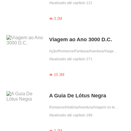
Atualizado até capítulo 121
3.2M

Viagem ao Ano 3000 D.C.
Ação/Romance/Fantasia/Aventura/Viagem no tempo/Supernatural
Atualizado até capítulo 271
10.3M

A Guia De Lótus Negra
Romance/História/Aventura/Viagem no tempo/Isekai/Sistema
Atualizado até capítulo 189
2.7M
