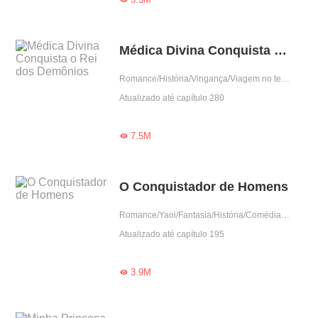
Médica Divina Conquista o Rei dos Demônios
Romance/História/Vingança/Viagem no tempo
Atualizado até capítulo 280
7.5M

O Conquistador de Homens
Romance/Yaoi/Fantasia/História/Comédia/Viagem no tempo/BL/Harém
Atualizado até capítulo 195
3.9M
