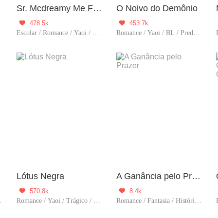
Sr. Mcdreamy Me Fez Ser um Tema de Tendência Novamente
O Noivo do Demônio
478.5k
453.7k


ncia
Escolar / Romance / Yaoi / BL / Doce / LGBT / Ramo do entretenimento
Romance / Yaoi / BL / Predestinado
Lótus Negra
A Ganância pelo Prazer
570.8k
8.4k


e / Reencarnação
Romance / Yaoi / Trágico / BL / Possessivo / Dominante
Romance / Fantasia / História / BL / Predestinado