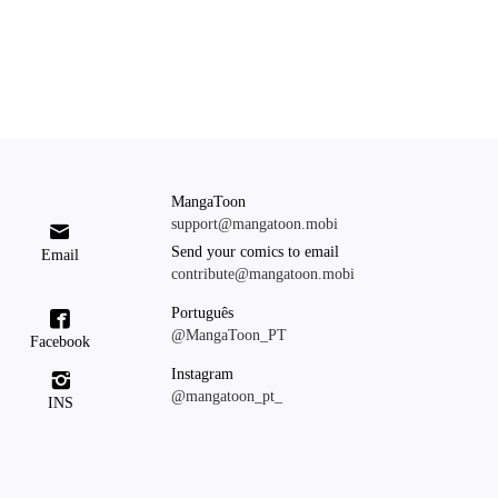
MangaToon
support@mangatoon.mobi

Send your comics to email
Email
contribute@mangatoon.mobi
Português

@MangaToon_PT
Facebook
Instagram

@mangatoon_pt_
INS