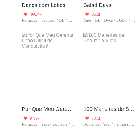
Dança com Lobos
Salad Days
466.4k
35.1k


Romance / Vampiro / BL / LGBT
Yaoi / BL / Doce / LGBT / Comovente / Amor de infâ
Por Que Meu Gerente É tão Difícil de Conquistar?
100 Maneiras de Seduzir o Vilão
97.9k
70.3k


Romance / Yaoi / Comédia / BL / Doce / LGBT / Drama / Predestinado / Ramo do entretenimento / Encantador
Romance / Yaoi / Fantasia / História / Comédia / BL / Doc