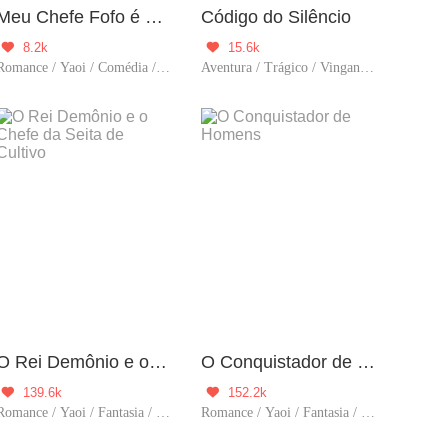
Meu Chefe Fofo é o Rival de um Monstro
Código do Silêncio
8.2k
15.6k


Romance / Yaoi / Comédia / Aventura / BL
Aventura / Trágico / Vingança / BL / Contra-Ataque
O Rei Demônio e o Chefe da Seita de Cultivo
O Conquistador de Homens
139.6k
152.2k


Romance / Yaoi / Fantasia / Comédia / Cultivo / BL / LGBT
Romance / Yaoi / Fantasia / História / Comédia / Viagem no tempo / BL / Harém