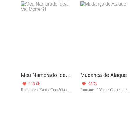
Meu Namorado Ideal Vai Morrer?!
Mudança de Ataque
110.6k
93.7k


Romance / Yaoi / Comédia / CEO / BL / LGBT
Romance / Yaoi / Comédia / BL / LG