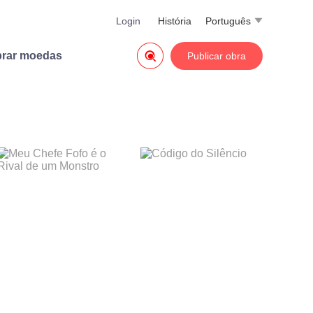
Login
História
Português


rar moedas
Publicar obra