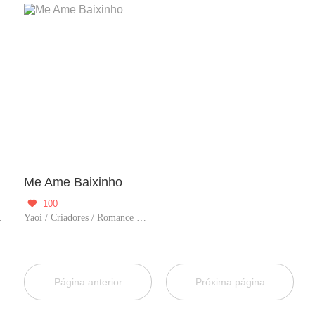
Me Ame Baixinho
100

BT / Gênio
Yaoi / Criadores / Romance / BL / Obediente
Página anterior
Próxima página