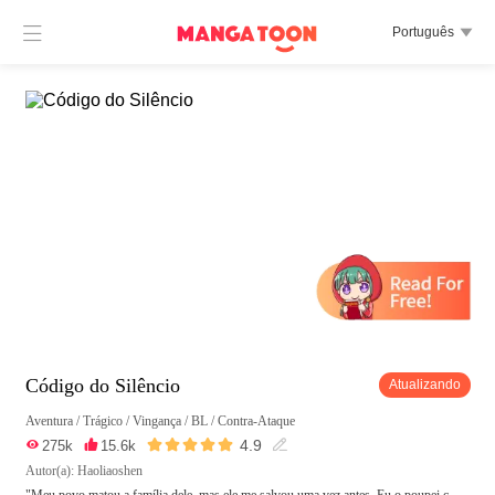

Português

Código do Silêncio
Atualizando
Aventura
/
Trágico
/
Vingança
/
BL
/
Contra-Ataque





4.9

275k

15.6k

Autor(a): Haoliaoshen
"Meu povo matou a família dele, mas ele me salvou uma vez antes. Eu o poupei c