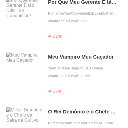
Por Que Meu Gerente É tão Difícil de Conquistar?
Romance/Yaoi/Comédia/BL/Doce/LGBT/Drama/Predestinado/Ramo do entretenimento/Encantador
Atualizado até capítulo 63
2.1M

Meu Vampiro Meu Caçador
Yaoi/Fantasia/Trágico/LGBT/Drama
Atualizado até capítulo 166
5.7M

O Rei Demônio e o Chefe da Seita de Cultivo
Romance/Yaoi/Fantasia/Comédia/Cultivo/BL/LGBT