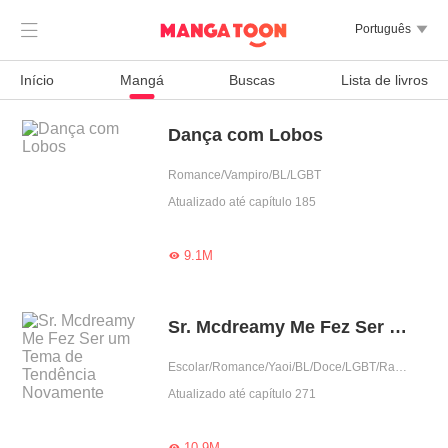

Português

Início
Mangá
Buscas
Lista de livros
Dança com Lobos
Romance/Vampiro/BL/LGBT
Atualizado até capítulo 185
9.1M

Sr. Mcdreamy Me Fez Ser um Tema de Tendência Novamente
Escolar/Romance/Yaoi/BL/Doce/LGBT/Ramo do entretenimento
Atualizado até capítulo 271
10.9M
