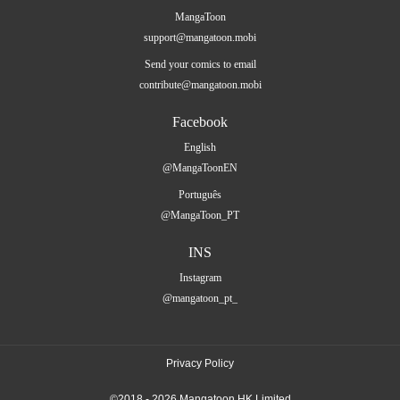
MangaToon
support@mangatoon.mobi
Send your comics to email
contribute@mangatoon.mobi
Facebook
English
@MangaToonEN
Português
@MangaToon_PT
INS
Instagram
@mangatoon_pt_
Privacy Policy
©2018 - 2026 Mangatoon HK Limited