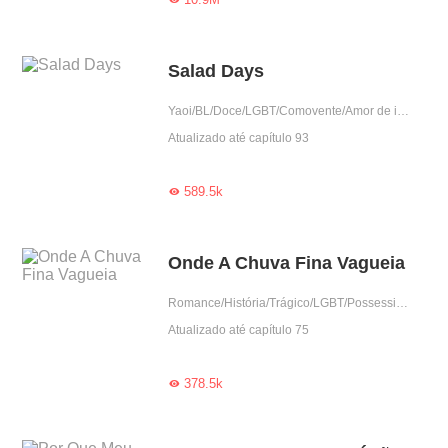
Salad Days
Yaoi/BL/Doce/LGBT/Comovente/Amor de infância
Atualizado até capítulo 93
589.5k

Onde A Chuva Fina Vagueia
Romance/História/Trágico/LGBT/Possessivo/Dominante
Atualizado até capítulo 75
378.5k
