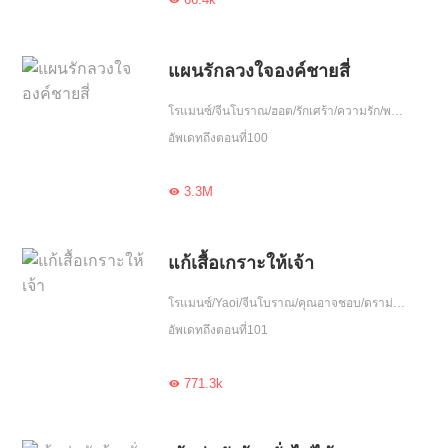
แผนรักลวงใจองค์ชายสี่
โรแมนซ์/จีนโบราณ/ฮอต/รักเศร้า/ความรัก/พบกันอีกครั้ง/จบ
อัพเดทถึงตอนที่100
3.3M

แก้เสื้อเกราะให้เจ้า
โรแมนซ์/Yaoi/จีนโบราณ/คุณอาจชอบ/ดราม่า/แก้แค้น/ฮอต/รักหวานฉ่ำ/ความรัก/กลยุทธ์/โชคชะตา/เกิดใหม่
อัพเดทถึงตอนที่101
771.3k
