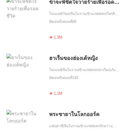
ข้าจะพิชิตใจวายร้ายเพื่อรอดชีวิต
โรแมนซ์/Yaoi/จีนโบราณ/ข้ามภพ/ตลก/โลกลึกลับ/ความรัก/ขี้งอแง/เกิดใหม่
อัพเดทถึงตอนที่88
1.3M

ฮาเร็มของฮ่องเต้หญิง
โรแมนซ์/จีนโบราณ/ข้ามภพ/ตลก/ฮาเร็ม/แก้แค้น/เกิดใหม่
อัพเดทถึงตอนที่335
1.1M

พระชายาในโลกออร์ค
แฟนตาซี/จีนโบราณ/ข้ามภพ/ตลก/รักหวานฉ่ำ/น่ารัก/เอาแต่ใจ/ใจซื่อ