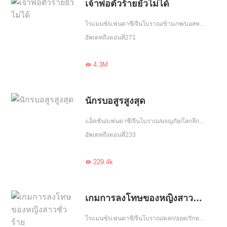
เจ้าพ่อตัวร้ายยั่วไม่ได้
โรแมนซ์/แฟนตาซี/จีนโบราณ/ข้ามภพ/บอสหยิ่ง/คุณอาจชอบ/แก้แค้น/ฮอต/อัพเกรด/ความรัก/ปกป้อง/รักเดียวใจเดียว/เอาแต่ใจ/โชคชะตา/เกิดใหม่/แนวภารกิจ
อัพเดทถึงตอนที่271
4.3M

นักรบอสูรสูงสุด
แอ็คชั่น/แฟนตาซี/จีนโบราณ/ผจญภัย/โลกลึกลับ/ฝ่าอุปสรรค/ลูกผู้ชาย
อัพเดทถึงตอนที่233
229.4k

เกมการลงโทษของหญิงสาวชั่วร้าย
โรแมนซ์/แฟนตาซี/จีนโบราณ/ตลก/ฮอต/รักหวานฉ่ำ/อัพเกรด