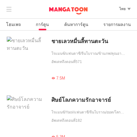

ไทย

โฮมเพจ
การ์ตูน
ค้นหาการ์ตูน
รายการผลงาน
ชายเลวหมื่นลี้ทานตะวัน
โรแมนซ์/แฟนตาซี/จีนโบราณ/ข้ามภพ/คุณอาจชอบ/แก้แค้น/ฮอต/อัพเกรด
อัพเดทถึงตอนที่571
7.5M

ศิษย์โลภความรักอาจารย์
โรแมนซ์/Yaoi/แฟนตาซี/จีนโบราณ/ฮอต/โลกลึกลับ/รักเศร้า/ความรัก/ล่าปีศาจ/ปกป้อง/รักเดียวใจเดียว/เอาแต่ใจ
อัพเดทถึงตอนที่182
5.3M
