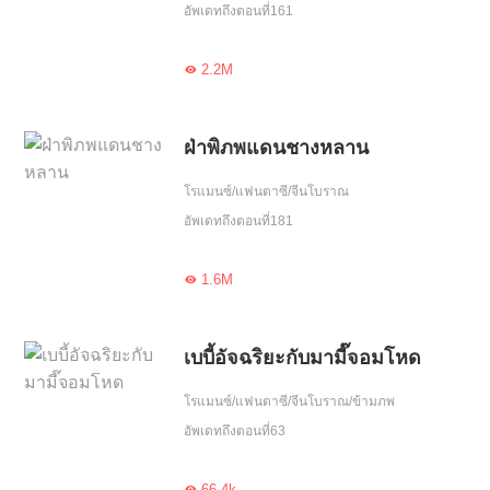
อัพเดทถึงตอนที่161
2.2M

ฝ่าพิภพแดนชางหลาน
โรแมนซ์/แฟนตาซี/จีนโบราณ
อัพเดทถึงตอนที่181
1.6M

เบบี้อัจฉริยะกับมามี๊จอมโหด
โรแมนซ์/แฟนตาซี/จีนโบราณ/ข้ามภพ
อัพเดทถึงตอนที่63
66.4k
