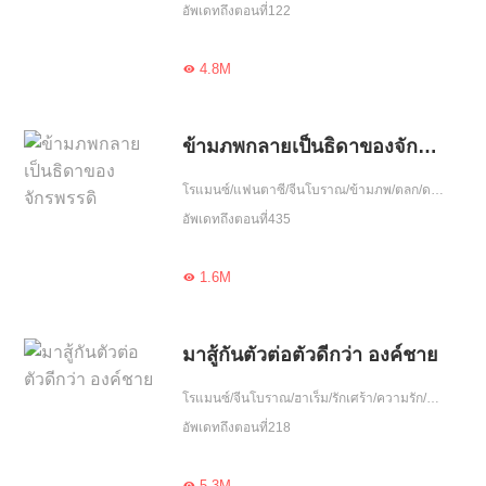
อัพเดทถึงตอนที่122
4.8M

ข้ามภพกลายเป็นธิดาของจักรพรรดิ
โรแมนซ์/แฟนตาซี/จีนโบราณ/ข้ามภพ/ตลก/ดราม่า/ฮอต/โลกลึกลับ/ฝ่าอุปสรรค/สาวหวาน/แอ๊บแป๊ว/น่ารัก/ขี้งอแง/เอาแต่ใจ/อบรม
อัพเดทถึงตอนที่435
1.6M

มาสู้กันตัวต่อตัวดีกว่า องค์ชาย
โรแมนซ์/จีนโบราณ/ฮาเร็ม/รักเศร้า/ความรัก/รักเดียวใจเดียว/จบ
อัพเดทถึงตอนที่218
5.3M
