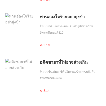
ท่านอ๋องใจร้ายอย่ายุ่งข้า
โรแมนซ์/จีนโบราณ/แก้แค้น/ฝ่าอุปสรรค/รักหวานฉ่ำ/ความรัก/เกิดใหม่
อัพเดทถึงตอนที่310
3.1M

อดีตชายาที่ไม่อาจล่วงเกิน
โรแมนซ์/แฟนตาซี/จีนโบราณ/ข้ามภพ/แก้แค้น
อัพเดทถึงตอนที่34
3.1k
