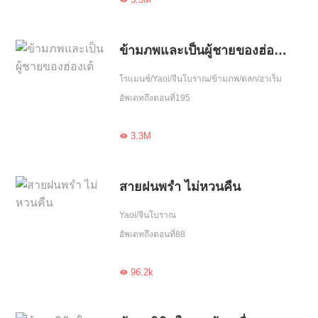
ข้ามภพและเป็นผู้ชายของฮ่องเต้
โรแมนซ์/Yaoi/จีนโบราณ/ข้ามภพ/ตลก/ฮาเร็ม
อัพเดทถึงตอนที่195
3.3M

สายฝนพรำ ไม่หวนคืน
Yaoi/จีนโบราณ
อัพเดทถึงตอนที่88
96.2k
