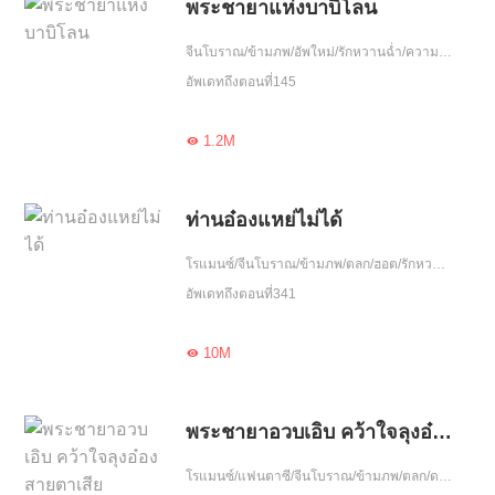
พระชายาแห่งบาบิโลน
จีนโบราณ/ข้ามภพ/อัพใหม่/รักหวานฉ่ำ/ความรัก/เอาแต่ใจ/โชคชะตา/จบ
อัพเดทถึงตอนที่145
1.2M

ท่านอ๋องแหย่ไม่ได้
โรแมนซ์/จีนโบราณ/ข้ามภพ/ตลก/ฮอต/รักหวานฉ่ำ/ความรัก/จบ
อัพเดทถึงตอนที่341
10M

พระชายาอวบเอิบ คว้าใจลุงอ๋องสายตาเสีย
โรแมนซ์/แฟนตาซี/จีนโบราณ/ข้ามภพ/ตลก/ดราม่า/แก้แค้น/ฮอต/โลกลึกลับ/ฝ่าอุปสรรค/รักหวานฉ่ำ/ความรัก/รักเดียวใจเดียว