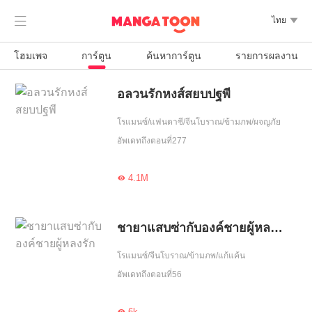

ไทย

โฮมเพจ
การ์ตูน
ค้นหาการ์ตูน
รายการผลงาน
อลวนรักหงส์สยบปฐพี
โรแมนซ์/แฟนตาซี/จีนโบราณ/ข้ามภพ/ผจญภัย
อัพเดทถึงตอนที่277
4.1M

ชายาแสบซ่ากับองค์ชายผู้หลงรัก
โรแมนซ์/จีนโบราณ/ข้ามภพ/แก้แค้น
อัพเดทถึงตอนที่56
6k
