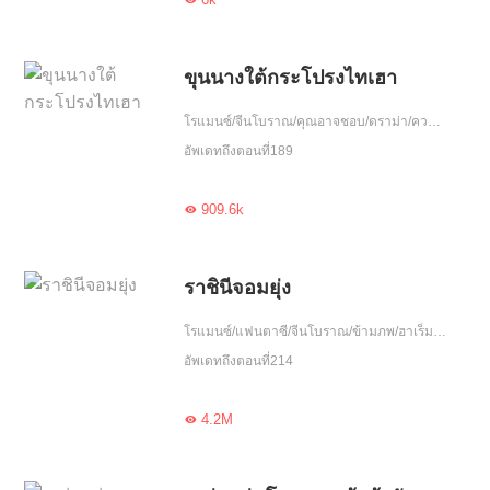
ขุนนางใต้กระโปรงไทเฮา
โรแมนซ์/จีนโบราณ/คุณอาจชอบ/ดราม่า/ความรัก/เอาแต่ใจ/เกิดใหม่
อัพเดทถึงตอนที่189
909.6k

ราชินีจอมยุ่ง
โรแมนซ์/แฟนตาซี/จีนโบราณ/ข้ามภพ/ฮาเร็ม/ชีวิตคู่/ดราม่า/แก้แค้น/รักเศร้า
อัพเดทถึงตอนที่214
4.2M
