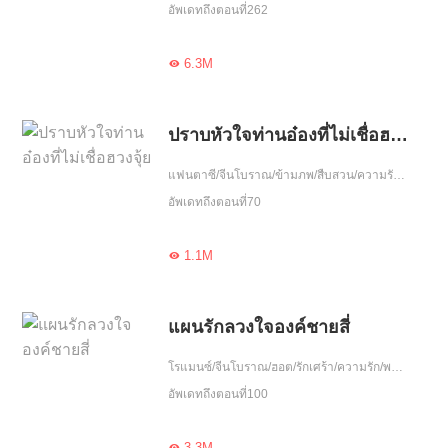
อัพเดทถึงตอนที่262
6.3M

ปราบหัวใจท่านอ๋องที่ไม่เชื่อฮวงจุ้ย
แฟนตาซี/จีนโบราณ/ข้ามภพ/สืบสวน/ความรัก/จบ
อัพเดทถึงตอนที่70
1.1M

แผนรักลวงใจองค์ชายสี่
โรแมนซ์/จีนโบราณ/ฮอต/รักเศร้า/ความรัก/พบกันอีกครั้ง/จบ
อัพเดทถึงตอนที่100
3.3M
