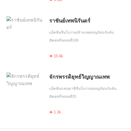
ราชันย์เทพนิรันดร์
แอ็คชั่น/จีนโบราณ/ข้ามภพ/ผจญภัย/แก้แค้น
อัพเดทถึงตอนที่108
15.6k

จักรพรรดิยุทธ์วิญญาณเทพ
แอ็คชั่น/แฟนตาซี/จีนโบราณ/ผจญภัย/แก้แค้น
อัพเดทถึงตอนที่35
1.2k
