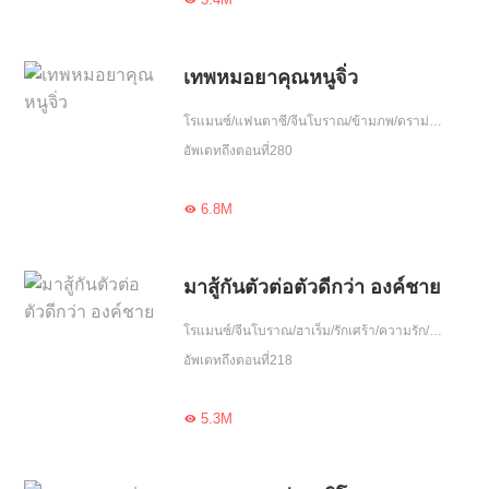
เทพหมอยาคุณหนูจิ่ว
โรแมนซ์/แฟนตาซี/จีนโบราณ/ข้ามภพ/ดราม่า/แก้แค้น/ฮอต/โลกลึกลับ/รักหวานฉ่ำ/บำเพ็ญพรต/กลยุทธ์/พลังวิเศษ/รักเดียวใจเดียว/เข้มแข็ง/เกิดใหม่
อัพเดทถึงตอนที่280
6.8M

มาสู้กันตัวต่อตัวดีกว่า องค์ชาย
โรแมนซ์/จีนโบราณ/ฮาเร็ม/รักเศร้า/ความรัก/รักเดียวใจเดียว/จบ
อัพเดทถึงตอนที่218
5.3M
