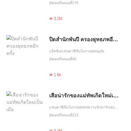
อัพเดทถึงตอนที่176
3.2M

ปิดสำนักพันปี ครองยุทธภพอีกครั้ง
แอ็คชั่น/แฟนตาซี/จีนโบราณ/ผจญภัย
อัพเดทถึงตอนที่45
1.6k

เสือน่ารักของแม่ทัพเกิดใหม่เป็นเมีย
แฟนตาซี/จีนโบราณ/ตลก/ความรัก/น่ารัก/อบรม/ใจซื่อ/เกิดใหม่
อัพเดทถึงตอนที่213
3.4M
