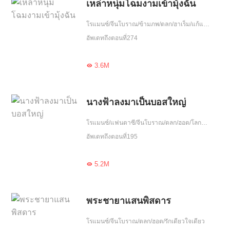
เหล่าหนุ่มโฉมงามเข้ามุ้งฉัน
โรแมนซ์/จีนโบราณ/ข้ามภพ/ตลก/ฮาเร็ม/แก้แค้น/ความรัก
อัพเดทถึงตอนที่274
3.6M

นางฟ้าลงมาเป็นบอสใหญ่
โรแมนซ์/แฟนตาซี/จีนโบราณ/ตลก/ฮอต/โลกลึกลับ/ความรัก/โชคชะตา
อัพเดทถึงตอนที่195
5.2M

พระชายาแสนพิสดาร
โรแมนซ์/จีนโบราณ/ตลก/ฮอต/รักเดียวใจเดียว