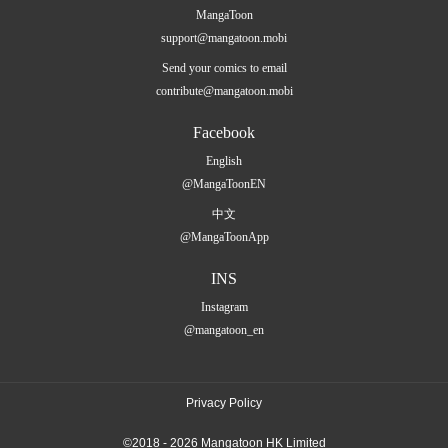
MangaToon
support@mangatoon.mobi
Send your comics to email
contribute@mangatoon.mobi
Facebook
English
@MangaToonEN
中文
@MangaToonApp
INS
Instagram
@mangatoon_en
Privacy Policy
©2018 - 2026 Mangatoon HK Limited