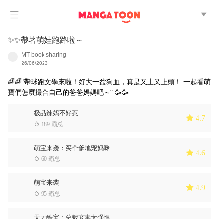


✨✨帶著萌娃跑路啦～
MT book sharing
26/06/2023
🌈🌈"帶球跑文學來啦！好大一盆狗血，真是又土又上頭！ 一起看萌
寶們怎麼撮合自己的爸爸媽媽吧～" 🥳🥳
极品辣妈不好惹
 4.7
 189 霸总
萌宝来袭：买个爹地宠妈咪
 4.6
 60 霸总
萌宝来袭
 4.9
 95 霸总
天才酷宝：总裁宠妻太强悍