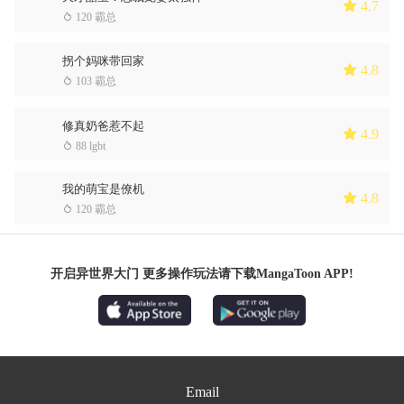
 4.7
 120 霸总
拐个妈咪带回家
 4.8
 103 霸总
修真奶爸惹不起
 4.9
 88 lgbt
我的萌宝是僚机
 4.8
 120 霸总
开启异世界大门 更多操作玩法请下载MangaToon APP!
Email