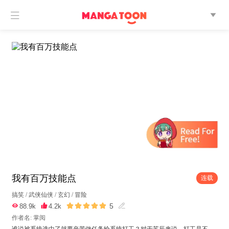


我有百万技能点
连载
搞笑
/
武侠仙侠
/
玄幻
/
冒险





5

88.9k

4.2k

作者名: 掌阅
谁说被系统选中了就要辛苦做任务给系统打工？对于苏辰来说，打工是不