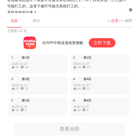
可能打工的，这辈子都不可能为系统打工的。

系统发布的任务？
不接！系统敢威胁？揍他！
选集
评论
正序
/
倒序


系统跪地恳求：“宿主爸爸，求求你可怜可怜我，接一个任务吧。”
苏辰不耐烦道：“你等我把一百万技能点花完再说！”
已更新 125 话
立即下载
在APP中阅读漫画更顺畅
该作品由掌阅授权MangaToon发布，内容仅为作者本人观点，不代表Mang
aToon所持立场。
1
第1话
2
第2话
2020-11-27
2020-11-27

92

34

74

14
3
第3话
4
第4话
2020-11-27
2020-11-27

67

12

64

11
5
第5话
6
第6话
2020-11-27
2020-11-27

63

5

62

5
查看全部