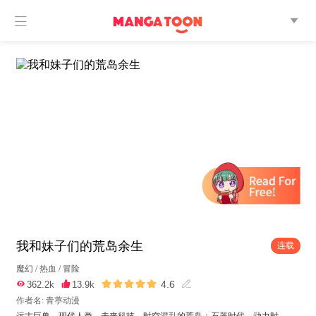


我和妹子们的荒岛余生
连载
魔幻
/
热血
/
冒险





4.6

362.2k

13.9k

作者名: 青葶动漫
远古巨兽，现代人类，未来科技，时空混乱的荒岛；石器时代，动力时