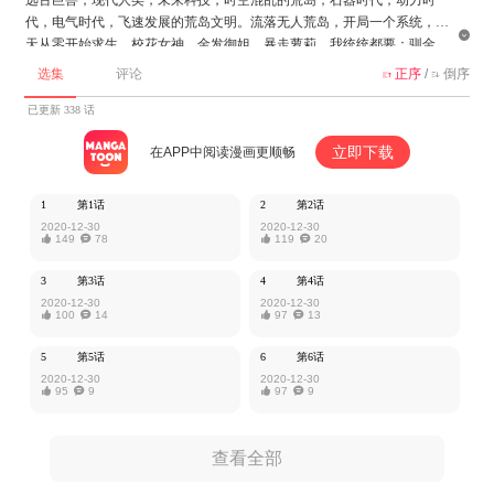
代，电气时代，飞速发展的荒岛文明。流落无人荒岛，开局一个系统，秦

天从零开始求生。校花女神，金发御姐，暴走萝莉，我统统都要；驯金
雕，收狼王，退巨蟒，这座荒岛，由我做主！
选集
评论
正序
/
倒序


该作品由青葶动漫授权MangaToon发布，内容仅为作者本人观点，不代表
已更新 338 话
MangaToon所持立场。
立即下载
在APP中阅读漫画更顺畅
1
第1话
2
第2话
2020-12-30
2020-12-30

149

78

119

20
3
第3话
4
第4话
2020-12-30
2020-12-30

100

14

97

13
5
第5话
6
第6话
2020-12-30
2020-12-30

95

9

97

9
查看全部