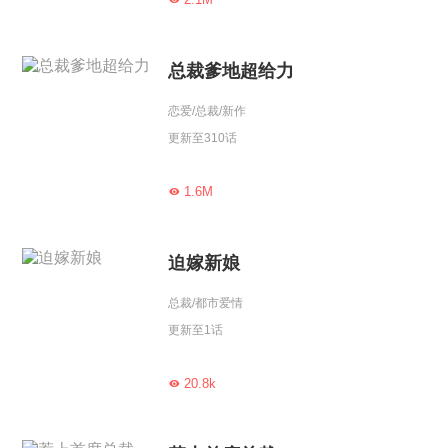
总裁爹地超给力
恋爱/总裁/新作
更新至310话
1.6M

迫嫁新娘
总裁/都市爱情
更新至1话
20.8k
