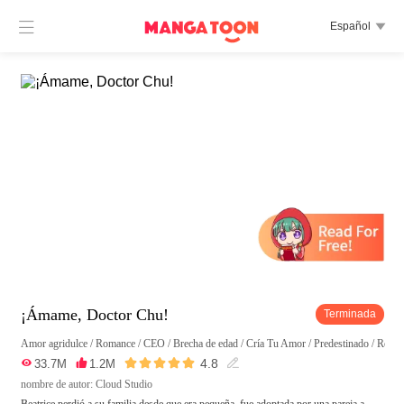

Español

¡Ámame, Doctor Chu!
Terminada
Amor agridulce
/
Romance
/
CEO
/
Brecha de edad
/
Cría Tu Amor
/
Predestinado
/
Reconc





4.8

33.7M

1.2M

nombre de autor: Cloud Studio
Beatrice perdió a su familia desde que era pequeña, fue adoptada por una pareja a