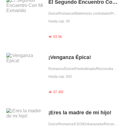
El Segundo Encuentro Con Mi Exmarido
Dulce/Romance/Matrimonio contratado/Predestinado/Reconciliación
Hasta cap. 45
93.9k

¡Venganza Épica!
Romance/Dulce/Predestinado/Reconciliación/Escapada del matrimonio/Arrogante/Mujer poderosa/Capitán
Hasta cap. 502
47.4M

¡Eres la madre de mi hijo!
Dulce/Romance/CEO/Embarazada/Reconciliación/Aventura de una noche/Gentil/Adorable