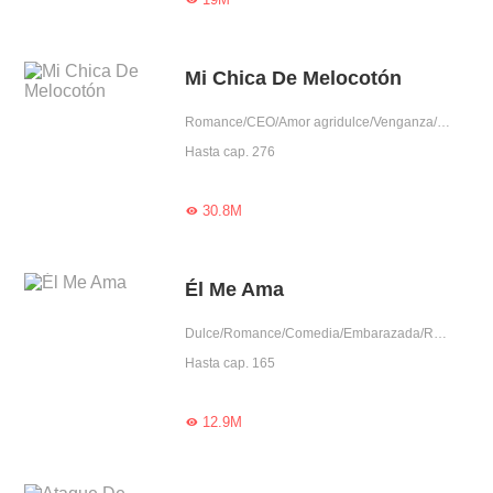
Mi Chica De Melocotón
Romance/CEO/Amor agridulce/Venganza/Dominante/Reconciliación/Matrimonio contratado/Arrogante/Princesa pobre/Completas
Hasta cap. 276
30.8M

Él Me Ama
Dulce/Romance/Comedia/Embarazada/Reconciliación/Dominante/Madre soltera/Capitán
Hasta cap. 165
12.9M
