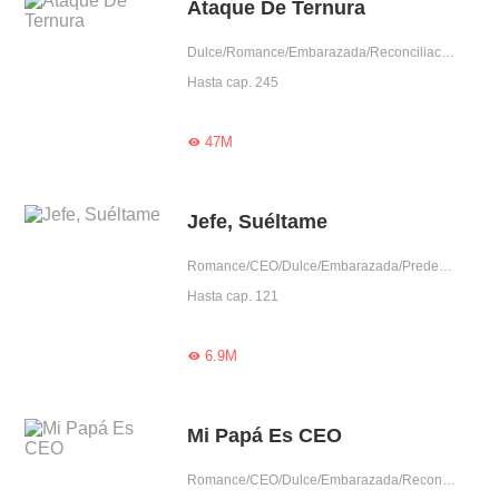
Ataque De Ternura
Dulce/Romance/Embarazada/Reconciliación/Aventura de una noche/Dominante/Lindo/Adorable
Hasta cap. 245
47M

Jefe, Suéltame
Romance/CEO/Dulce/Embarazada/Predestinado/Reconciliación/Aventura de una noche/Dominante/Lindo/Adorable
Hasta cap. 121
6.9M

Mi Papá Es CEO
Romance/CEO/Dulce/Embarazada/Reconciliación/Auto superación/Gentil/Lindo/Adorable