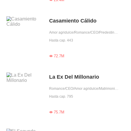
Casamiento Cálido
Amor agridulce/Romance/CEO/Predestinado/Reconciliación/Amor tras matrimonio/Dominante/Lindo/Madre soltera
Hasta cap. 443
72.7M

La Ex Del Millonario
Romance/CEO/Amor agridulce/Matrimonio contratado/Reconciliación/Uno VS Varios/Dominante/Arrogante
Hasta cap. 795
75.7M
