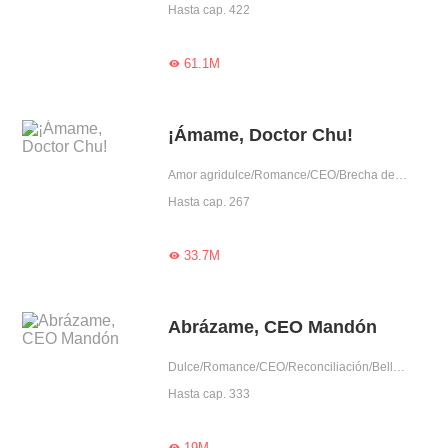
Hasta cap. 422
61.1M

¡Ámame, Doctor Chu!
Amor agridulce/Romance/CEO/Brecha de edad/Cría Tu Amor/Predestinado/Reconciliación/Gentil/Completas
Hasta cap. 267
33.7M

Abrázame, CEO Mandón
Dulce/Romance/CEO/Reconciliación/Belleza salvada por héroe/Encuentro inesperado/Dominante/Lindo/Amor a primera vista
Hasta cap. 333
19M
