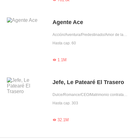
Agente Ace
Acción/Aventura/Predestinado/Amor de la infancia/Reconciliación/Agente secreto/Líder/Joven prometedor
Hasta cap. 60
1.1M

Jefe, Le Patearé El Trasero
Dulce/Romance/CEO/Matrimonio contratado/Reconciliación/Encuentro inesperado/Posesivo/Dominante/Obediente
Hasta cap. 303
32.1M
