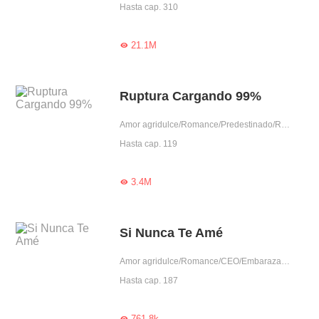
Hasta cap. 310
21.1M

Ruptura Cargando 99%
Amor agridulce/Romance/Predestinado/Reconciliación/Celoso/Aventura de una noche/Gentil
Hasta cap. 119
3.4M

Si Nunca Te Amé
Amor agridulce/Romance/CEO/Embarazada/Reconciliación/Sustituta/Posesivo/Dominante
Hasta cap. 187
761.8k
