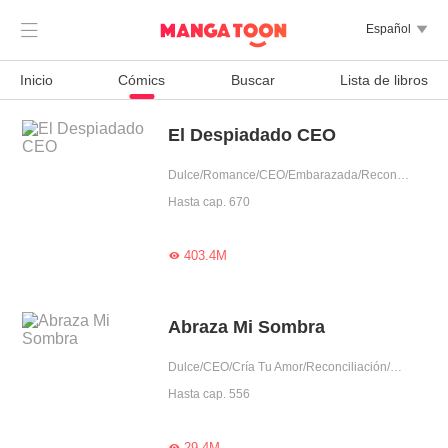

Español

Inicio
Cómics
Buscar
Lista de libros
El Despiadado CEO
Dulce/Romance/CEO/Embarazada/Reconciliación/Posesivo/Dominante/Obediente/Pura
Hasta cap. 670
403.4M

Abraza Mi Sombra
Dulce/CEO/Cría Tu Amor/Reconciliación/Escapada del matrimonio/Amor tras matrimonio/Traición/Rencor adinerado/Encuentro inesperado/Arrogante/Intrigante/Obediente/Bondadosa/Mafia/Rico
Hasta cap. 556
29.4M
