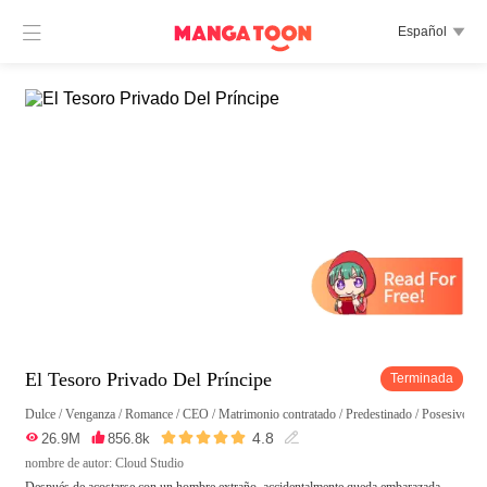

Español

El Tesoro Privado Del Príncipe
Terminada
Dulce
/
Venganza
/
Romance
/
CEO
/
Matrimonio contratado
/
Predestinado
/
Posesivo
/
D





4.8

26.9M

856.8k

nombre de autor: Cloud Studio
Después de acostarse con un hombre extraño, accidentalmente queda embarazada