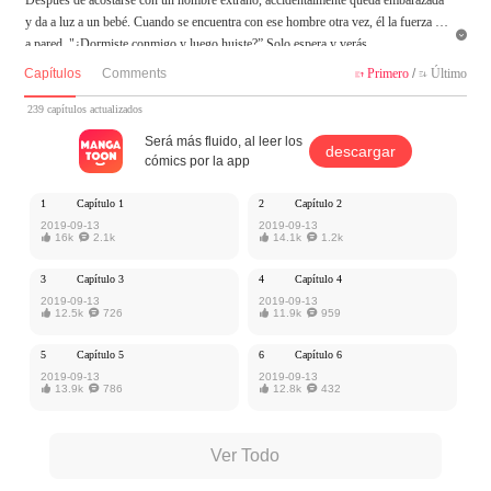
y da a luz a un bebé. Cuando se encuentra con ese hombre otra vez, él la fuerza a l

a pared, "¿Dormiste conmigo y luego huiste?” Solo espera y verás.
Capítulos
Comments
Primero
/
Último


MangaToon tiene autorización de Cloud Studio para publicar esa obra, el contenid
o del mismo representa el punto de vista del autor, y no el de MangaToon.
239 capítulos actualizados
Será más fluido, al leer los
descargar
cómics por la app
1
Capítulo 1
2
Capítulo 2
2019-09-13
2019-09-13

16k

2.1k

14.1k

1.2k
3
Capítulo 3
4
Capítulo 4
2019-09-13
2019-09-13

12.5k

726

11.9k

959
5
Capítulo 5
6
Capítulo 6
2019-09-13
2019-09-13

13.9k

786

12.8k

432
Ver Todo