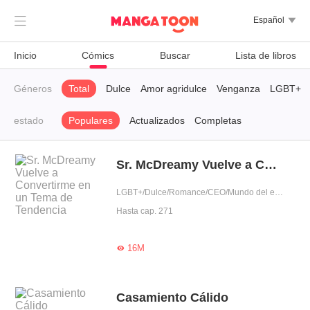

Español

Inicio
Cómics
Buscar
Lista de libros
Géneros
Total
Dulce
Amor agridulce
Venganza
LGBT+
estado
Populares
Actualizados
Completas
Sr. McDreamy Vuelve a Convertirme en un Tema de Tendencia
LGBT+/Dulce/Romance/CEO/Mundo del espectáculo/Mimo exclusivo/Fiel/Dominante/Ídolo
Hasta cap. 271
16M

Casamiento Cálido