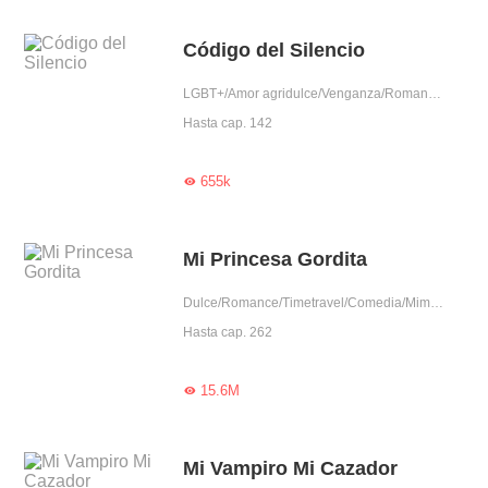
Código del Silencio
LGBT+/Amor agridulce/Venganza/Romance/Cría Tu Amor/Predestinado/Auto superación
Hasta cap. 142
655k

Mi Princesa Gordita
Dulce/Romance/Timetravel/Comedia/Mimo exclusivo/Mujer poderosa/Adorable/Príncipe/Grandes Curvas
Hasta cap. 262
15.6M

Mi Vampiro Mi Cazador