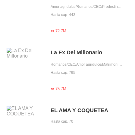
Amor agridulce/Romance/CEO/Predestinado/Reconciliación/Amor tras matrimonio/Dominante/Lindo/Madre soltera
Hasta cap. 443
72.7M

La Ex Del Millonario
Romance/CEO/Amor agridulce/Matrimonio contratado/Reconciliación/Uno VS Varios/Dominante/Arrogante
Hasta cap. 795
75.7M

EL AMA Y COQUETEA
Hasta cap. 70