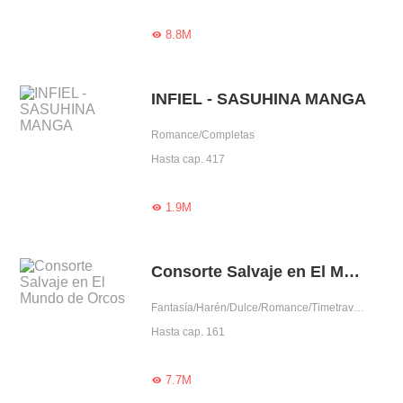
8.8M

INFIEL - SASUHINA MANGA
Romance/Completas
Hasta cap. 417
1.9M

Consorte Salvaje en El Mundo de Orcos
Fantasía/Harén/Dulce/Romance/Timetravel/Amor prohibido/Rodeada por lindos/Gentil/Fiel
Hasta cap. 161
7.7M
