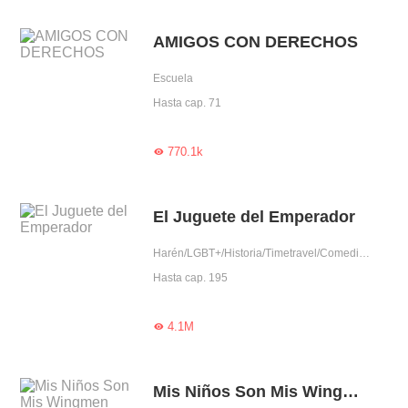
AMIGOS CON DERECHOS
Escuela
Hasta cap. 71
770.1k

El Juguete del Emperador
Harén/LGBT+/Historia/Timetravel/Comedia/Príncipe
Hasta cap. 195
4.1M

Mis Niños Son Mis Wingmen