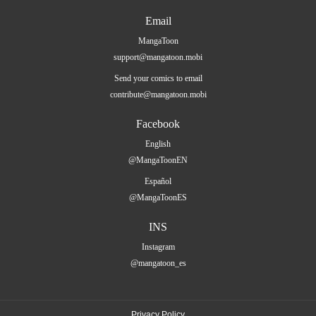
Email
MangaToon
support@mangatoon.mobi
Send your comics to email
contribute@mangatoon.mobi
Facebook
English
@MangaToonEN
Español
@MangaToonES
INS
Instagram
@mangatoon_es
Privacy Policy