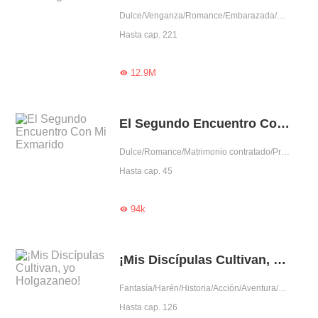
Dulce/Venganza/Romance/Embarazada/Aventura de una noche/Dominante/Arrogante/Lindo/Mujer poderosa
Hasta cap. 221
12.9M

El Segundo Encuentro Con Mi Exmarido
Dulce/Romance/Matrimonio contratado/Predestinado/Reconciliación
Hasta cap. 45
94k

¡Mis Discípulas Cultivan, yo Holgazaneo!
Fantasía/Harén/Historia/Acción/Aventura/Sistema/Auto superación
Hasta cap. 126