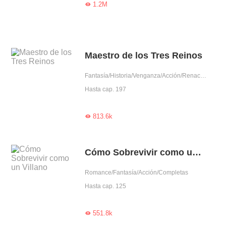
1.2M

Maestro de los Tres Reinos
Fantasía/Historia/Venganza/Acción/Renacimiento/Auto superación
Hasta cap. 197
813.6k

Cómo Sobrevivir como un Villano
Romance/Fantasía/Acción/Completas
Hasta cap. 125
551.8k
